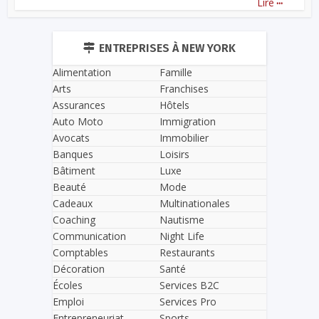
Lire
ENTREPRISES À NEW YORK
Alimentation
Famille
Arts
Franchises
Assurances
Hôtels
Auto Moto
Immigration
Avocats
Immobilier
Banques
Loisirs
Bâtiment
Luxe
Beauté
Mode
Cadeaux
Multinationales
Coaching
Nautisme
Communication
Night Life
Comptables
Restaurants
Décoration
Santé
Écoles
Services B2C
Emploi
Services Pro
Entrepreneuriat
Sports