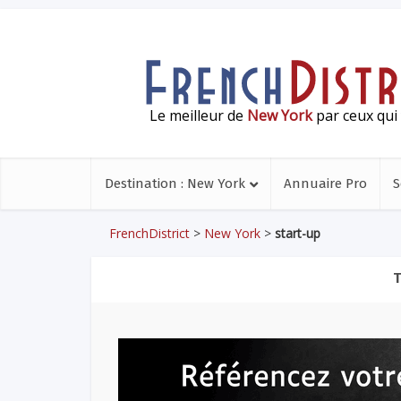
Le meilleur de
New York
par ceux qui 
Destination : New York
Annuaire Pro
S
FrenchDistrict
>
New York
>
start-up
T