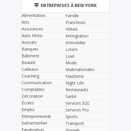
ENTREPRISES À NEW YORK
Alimentation
Famille
Arts
Franchises
Assurances
Hôtels
Auto Moto
Immigration
Avocats
Immobilier
Banques
Loisirs
Bâtiment
Luxe
Beauté
Mode
Cadeaux
Multinationales
Coaching
Nautisme
Communication
Night Life
Comptables
Restaurants
Décoration
Santé
Écoles
Services B2C
Emploi
Services Pro
Entrepreneuriat
Sports
Evènementiel
Transport
Expatriation
Voyage