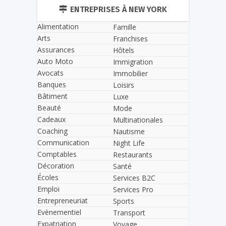
ENTREPRISES À NEW YORK
Alimentation
Famille
Arts
Franchises
Assurances
Hôtels
Auto Moto
Immigration
Avocats
Immobilier
Banques
Loisirs
Bâtiment
Luxe
Beauté
Mode
Cadeaux
Multinationales
Coaching
Nautisme
Communication
Night Life
Comptables
Restaurants
Décoration
Santé
Écoles
Services B2C
Emploi
Services Pro
Entrepreneuriat
Sports
Evènementiel
Transport
Expatriation
Voyage