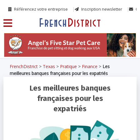
Référencez votre entreprise
Inscription newsletter
Co
FrenchDistrict
>
Texas
>
Pratique
>
Finance
>
Les
meilleures banques françaises pour les expatriés
Les meilleures banques
françaises pour les
expatriés