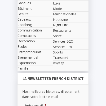
Banques
Luxe
Bâtiment
Mode
Beauté
Multinationales
Cadeaux
Nautisme
Coaching
Night Life
Communication
Restaurants
Comptables
Santé
Décoration
Services B2C
Écoles
Services Pro
Entrepreneuriat
Sports
Evènementiel
Transport
Expatriation
Voyage
Famille
LA NEWSLETTER FRENCH DISTRICT
Nos meilleures histoires, directement
dans votre boite e-mail.
Votre email
*