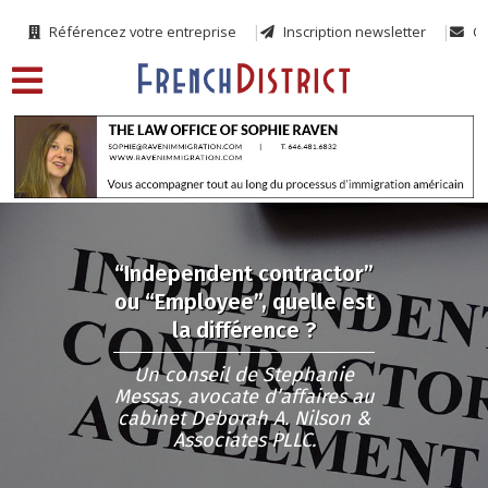
Référencez votre entreprise
Inscription newsletter
Co
“Independent contractor”
ou “Employee”, quelle est
la différence ?
Un conseil de Stephanie
Messas, avocate d’affaires au
cabinet Deborah A. Nilson &
Associates PLLC.