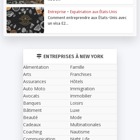
Entreprise
•
Expatriation aux États-Unis
Comment entreprendre aux États-Unis avec
un visa E2...
ENTREPRISES À NEW YORK
Alimentation
Famille
Arts
Franchises
Assurances
Hôtels
Auto Moto
Immigration
Avocats
Immobilier
Banques
Loisirs
Bâtiment
Luxe
Beauté
Mode
Cadeaux
Multinationales
Coaching
Nautisme
Communication
Night Life