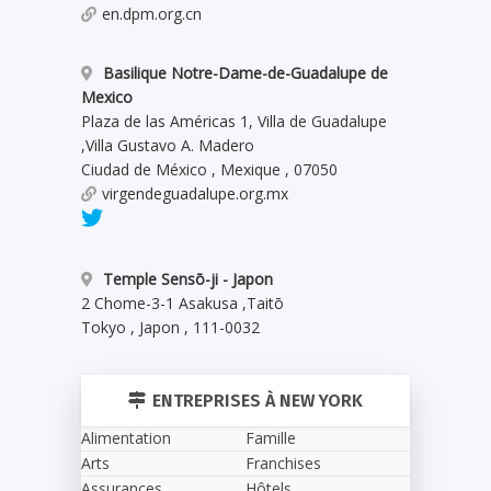
en.dpm.org.cn
Basilique Notre-Dame-de-Guadalupe de
Mexico
Plaza de las Américas 1, Villa de Guadalupe
,
Villa Gustavo A. Madero
Ciudad de México
,
Mexique
,
07050
virgendeguadalupe.org.mx
Temple Sensō-ji - Japon
2 Chome-3-1 Asakusa
,
Taitō
Tokyo
,
Japon
,
111-0032
ENTREPRISES À NEW YORK
Alimentation
Famille
Arts
Franchises
Assurances
Hôtels