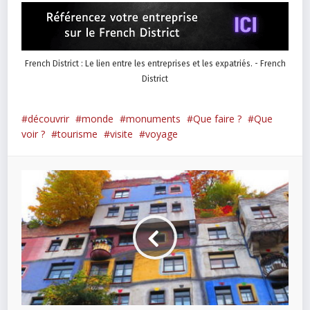
French District : Le lien entre les entreprises et les expatriés. - French
District
découvrir
monde
monuments
Que faire ?
Que
voir ?
tourisme
visite
voyage