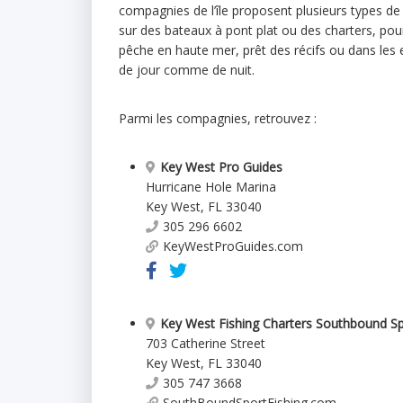
compagnies de l’île proposent plusieurs types de
sur des bateaux à pont plat ou des charters, pou
pêche en haute mer, prêt des récifs ou dans les 
de jour comme de nuit.
Parmi les compagnies, retrouvez :
Key West Pro Guides
Hurricane Hole Marina
Key West
,
FL
33040
305 296 6602
KeyWestProGuides.com
Key West Fishing Charters Southbound Sp
703 Catherine Street
Key West
,
FL
33040
305 747 3668
SouthBoundSportFishing.com