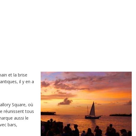
in et la brise
ntiques, il y en a
allory Square, où
se réunissent tous
 marque aussi le
avec bars,