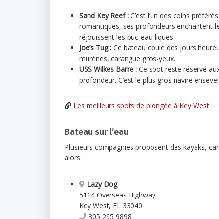
Sand Key Reef :
C’est l’un des coins préfér
romantiques, ses profondeurs enchantent les
réjouissent les buc-eau-liques.
Joe’s Tug :
Ce bateau coule des jours heureu
murènes, carangue gros-yeux.
USS Wilkes Barre :
Ce spot reste réservé aux
profondeur. C’est le plus gros navire ensevel
Les meilleurs spots de plongée à Key West
Bateau sur l’eau
Plusieurs compagnies proposent des kayaks, cano
alors :
Lazy Dog
5114 Overseas Highway
Key West
,
FL
33040
305 295 9898