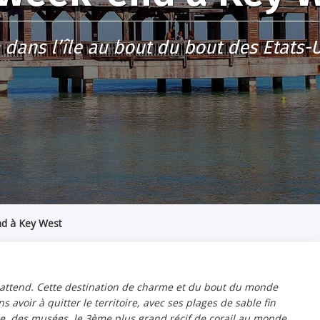
 dans l’île au bout du bout des Etats-U
d à Key West
 attend. Cette destination de charme et du bout du monde
avoir à quitter le territoire, avec ses plages de sable fin
ue, des musées, le 3ème plus grand récif de corail au monde