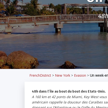
48h
FrenchDistrict
>
New York
>
Evasion
>
Un week-en
48h dans l’île au bout du bout des Etats-Unis.
A 160 km et 42 ponts de Miami, Key West vous
américain rappelle la douceur des Caraïbes sans 
donnant sur l’Atlantique ou le Golfe du Mexiq