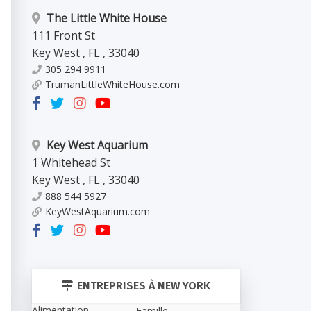
The Little White House
111 Front St
Key West
,
FL
,
33040
305 294 9911
TrumanLittleWhiteHouse.com
Key West Aquarium
1 Whitehead St
Key West
,
FL
,
33040
888 544 5927
KeyWestAquarium.com
ENTREPRISES À NEW YORK
Alimentation
Famille