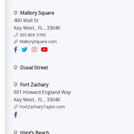
Mallory Square
400 Wall St
Key West
,
FL
,
33040
305 809 3700
MallorySquare.com
Duval Street
Fort Zachary
601 Howard England Way
Key West
,
FL
,
33040
FortZacharyTaylor.com
Higg’s Beach