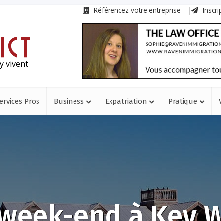
Référencez votre entreprise
Inscri
y vivent
ervices Pros
Business
Expatriation
Pratique
week-end à Key 