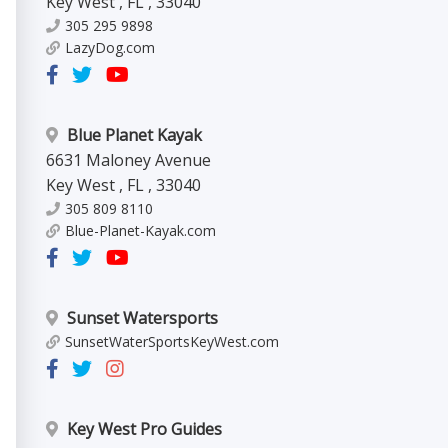
Key West
,
FL
,
33040
305 295 9898
LazyDog.com
Blue Planet Kayak
6631 Maloney Avenue
Key West
,
FL
,
33040
305 809 8110
Blue-Planet-Kayak.com
Sunset Watersports
SunsetWaterSportsKeyWest.com
Key West Pro Guides