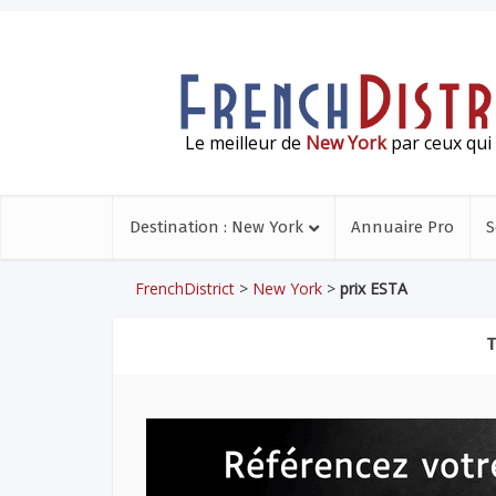
Le meilleur de
New York
par ceux qui 
Destination : New York
Annuaire Pro
S
FrenchDistrict
>
New York
>
prix ESTA
T