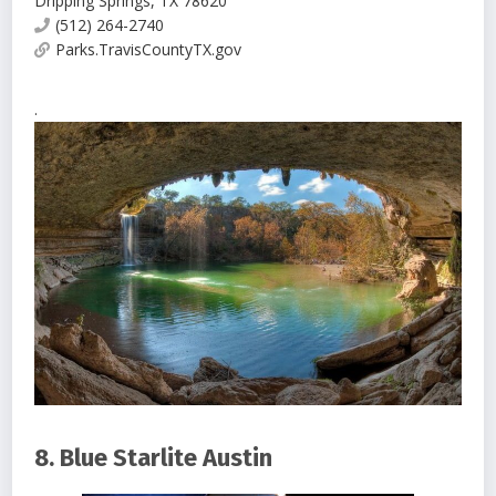
Dripping Springs
,
TX
78620
(512) 264-2740
Parks.TravisCountyTX.gov
.
8. Blue Starlite Austin