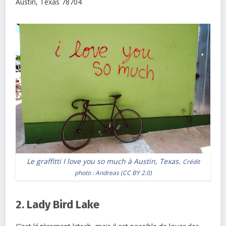
Austin
,
Texas
78704
Le graffitti I love you so much à Austin, Texas.
Crédit
photo :
Andreas
(
CC BY 2.0
)
2. Lady Bird Lake