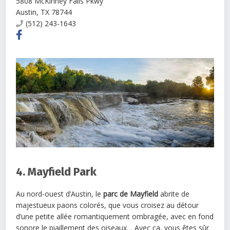
5808 McKinney Falls Pkwy
Austin
,
TX
78744
(512) 243-1643
4. Mayfield Park
Au nord-ouest d’Austin, le
parc de Mayfield
abrite de
majestueux paons colorés, que vous croisez au détour
d’une petite allée romantiquement ombragée, avec en fond
sonore le piaillement des oiseaux… Avec ça, vous êtes sûr