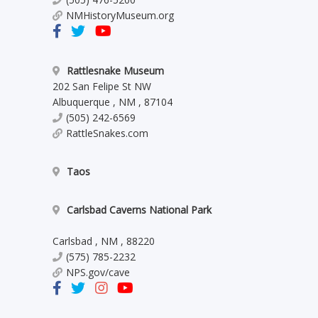
NMHistoryMuseum.org
Rattlesnake Museum
202 San Felipe St NW
Albuquerque
,
NM
,
87104
(505) 242-6569
RattleSnakes.com
Taos
Carlsbad Caverns National Park
Carlsbad
,
NM
,
88220
(575) 785-2232
NPS.gov/cave