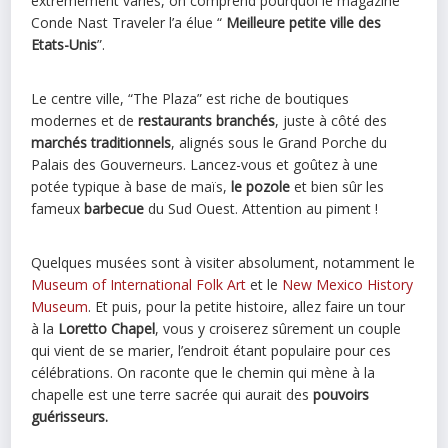
extrêmement variés, on comprend pourquoi le magazine
Conde Nast Traveler l’a élue “
Meilleure petite ville des
Etats-Unis
”.
Le centre ville, “The Plaza” est riche de boutiques
modernes et de
restaurants branchés
, juste à côté des
marchés traditionnels
, alignés sous le Grand Porche du
Palais des Gouverneurs. Lancez-vous et goûtez à une
potée typique à base de maïs,
le pozole
et bien sûr les
fameux
barbecue
du Sud Ouest. Attention au piment !
Quelques musées sont à visiter absolument, notamment le
Museum of International Folk Art
et le
New Mexico History
Museum
. Et puis, pour la petite histoire, allez faire un tour
à la
Loretto Chapel
, vous y croiserez sûrement un couple
qui vient de se marier, l’endroit étant populaire pour ces
célébrations. On raconte que le chemin qui mène à la
chapelle est une terre sacrée qui aurait des
pouvoirs
guérisseurs.