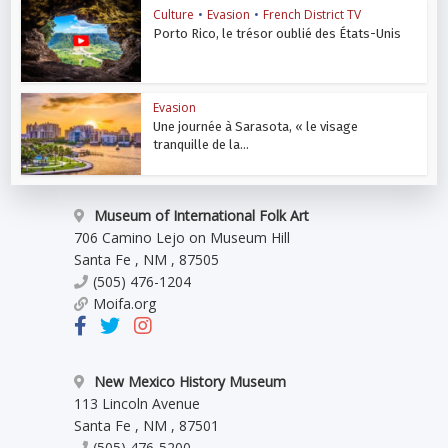
Culture
•
Evasion
•
French District TV
Porto Rico, le trésor oublié des États-Unis
Evasion
Une journée à Sarasota, « le visage
tranquille de la...
Museum of International Folk Art
706 Camino Lejo on Museum Hill
Santa Fe
,
NM
,
87505
(505) 476-1204
Moifa.org
New Mexico History Museum
113 Lincoln Avenue
Santa Fe
,
NM
,
87501
(505) 476-5200