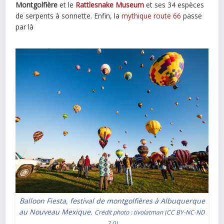
Montgolfière
et le
Rattlesnake Museum
et ses 34 espèces
de serpents à sonnette. Enfin, la
mythique route 66
passe
par là
Balloon Fiesta, festival de montgolfières à Albuquerque
au Nouveau Mexique.
Crédit photo :
tivolatman
(
CC BY-NC-ND
2.0
)