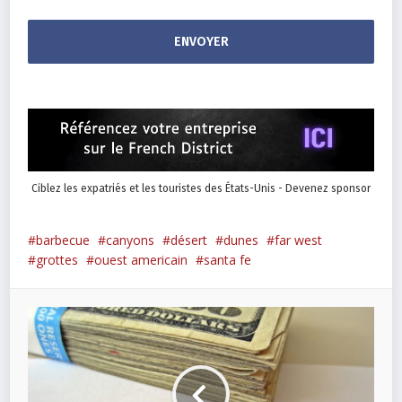
Ciblez les expatriés et les touristes des États-Unis - Devenez sponsor
barbecue
canyons
désert
dunes
far west
grottes
ouest americain
santa fe