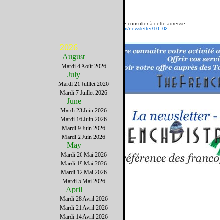
Si cet email s'affiche mal, vous pouvez le consulter à cette adresse:
http://www.TheFrenchDistrict.com/newsletter/10_02
publicité...
2026
August
Mardi 4 Août 2026
July
Mardi 21 Juillet 2026
Mardi 7 Juillet 2026
June
Mardi 23 Juin 2026
Mardi 16 Juin 2026
Mardi 9 Juin 2026
Mardi 2 Juin 2026
May
Mardi 26 Mai 2026
Mardi 19 Mai 2026
Mardi 12 Mai 2026
Mardi 5 Mai 2026
Les nouveaux articles de la semai
April
Mardi 28 Avril 2026
Mardi 21 Avril 2026
FLORIDE INSOLITE
Mardi 14 Avril 2026