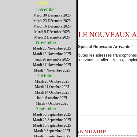
2025
December
A propos de The French District..
Mardi 30 Décembre 2025
Mardi 23 Décembre 2025
Mardi 16 Décembre 2025
CATEGORIE SPECIALE NOUVEAUX 
Mardi 9 Décembre 2025
Mardi 2 Décembre 2025
November
"Spécial Nouveaux Arrivants "
Mardi 25 Novembre 2025
Mardi 18 Novembre 2025
Toutes les adresses francophones
jeudi 20 novembre 2025
bien vous installer... Visas, emploi
Mardi 11 Novembre 2025
Mardi 4 Novembre 2025
October
Mardi 28 Octobre 2025
Mardi 21 Octobre 2025
Mardi 14 Octobre 2025
lundi 6 octobre 2025
Mardi 7 Octobre 2025
September
Mardi 30 Septembre 2025
Mardi 23 Septembre 2025
Mardi 16 Septembre 2025
Etre present dans l'annuaire
Mardi 9 Septembre 2025
Mardi 2 Septembre 2025