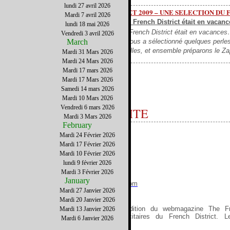
lundi 27 avril 2026
ZAPPING DU NET 2009 – UNE SELECTION DU
Mardi 7 avril 2026
La rédaction du French District était en vacance
lundi 18 mai 2026
La rédaction du French District était en vacances…
Vendredi 3 avril 2026
March
pardonner, elle vous a sélectionné quelques perles 
avec vos trouvailles, et ensemble préparons le
Mardi 31 Mars 2026
Mardi 24 Mars 2026
Mardi 17 mars 2026
Les professionnels francophone
Mardi 17 Mars 2026
Samedi 14 mars 2026
Mardi 10 Mars 2026
Vendredi 6 mars 2026
AGENCE de PUBLICITE
Mardi 3 Mars 2026
February
Mardi 24 Février 2026
District Media
Mardi 17 Février 2026
2622 NW 97th avenue
Mardi 10 Février 2026
Miami, FL 33172
lundi 9 février 2026
Telephone : 786 368 6104
Mardi 3 Février 2026
Email :
info@district-media.com
January
Website :
http://www.district-media.com
Mardi 27 Janvier 2026
Mardi 20 Janvier 2026
District Media est la société d’édition du webmagazine The Fre
Mardi 13 Janvier 2026
commercialise les espaces publicitaires du French District. 
Mardi 6 Janvier 2026
Francophones.
LIRE LA SUITE!