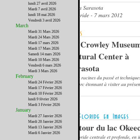
lundi 27 avril 2026
Un plongeon en nature profonde a Sarasota
Mardi 7 avril 2026
Le journal du French District Floride - 7 mars 2012
lundi 18 mai 2026
Vendredi 3 avril 2026
March
Mardi 31 Mars 2026
Mardi 24 Mars 2026
Le Crowley Museu
Mardi 17 mars 2026
Mardi 17 Mars 2026
Natural Center à
Samedi 14 mars 2026
Mardi 10 Mars 2026
Sarasota
Vendredi 6 mars 2026
Mardi 3 Mars 2026
February
Entre racines du passé et techniques
Mardi 24 Février 2026
un parc étonnant à visiter au présen
Mardi 17 Février 2026
Mardi 10 Février 2026
lundi 9 février 2026
Mardi 3 Février 2026
January
Mardi 27 Janvier 2026
Mardi 20 Janvier 2026
Autour du lac Okee
Mardi 13 Janvier 2026
Mardi 6 Janvier 2026
La floride centrale et profonde, en 