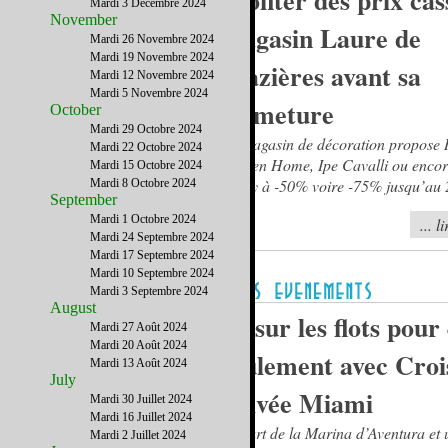
profiter des prix cas
Mardi 3 Décembre 2024
November
magasin Laure de
Mardi 26 Novembre 2024
Mardi 19 Novembre 2024
Mazières avant sa
Mardi 12 Novembre 2024
Mardi 5 Novembre 2024
fermeture
October
Mardi 29 Octobre 2024
Le magasin de décoration propose 
Mardi 22 Octobre 2024
Lauren Home, Ipe Cavalli ou enco
Mardi 15 Octobre 2024
Barry à -50% voire -75% jusqu’au 2
Mardi 8 Octobre 2024
September
2013.
Mardi 1 Octobre 2024
... l
Mardi 24 Septembre 2024
Mardi 17 Septembre 2024
Mardi 10 Septembre 2024
Mardi 3 Septembre 2024
August
4h sur les flots pour
Mardi 27 Août 2024
Mardi 20 Août 2024
seulement avec Croi
Mardi 13 Août 2024
July
Privée Miami
Mardi 30 Juillet 2024
Mardi 16 Juillet 2024
Départ de la Marina d’Aventura et
Mardi 2 Juillet 2024