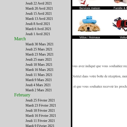
Jeudi 22 Avril 2021
Mardi 20 Avril 2021
Jeudi 15 Avril 2021
Mardi 13 Avril 2021
Jeudi 8 Avril 2021
Mardi 6 Avril 2021
Jeudi 1 Avril 2021
March
Mardi 30 Mars 2021
Jeudi 25 Mars 2021
Mardi 23 Mars 2021
Jeudi 25 mars 2021
Jeudi 18 Mars 2021
- Vous recevez la newsletter de French District car vous avez indiqué que vous souhaitiez rece
Mardi 16 Mars 2021
référence des francophones de Floride.
Jeudi 11 Mars 2021
- Pour être certain de recevoir les emails de French District dans votre boîte de réception, mer
Mardi 9 Mars 2021
d'adresses.
Jeudi 4 Mars 2021
- Si vous recevez cette newsletter de la part d'un ami et que vous souhaitez recevoir les proc
Mardi 2 Mars 2021
www.FrenchDistrict.com
gratuitement.
February
Jeudi 25 Février 2021
Mardi 23 Février 2021
Jeudi 18 Février 2021
Mardi 16 Février 2021
Jeudi 11 Février 2021
Mardi 9 Février 2021