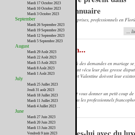
Mardi 17 Octobre 2023
l'annuaire
Mardi 10 Octobre 2023
Mardi 3 Octobre 2023
September
Entreprises, professionnels en Flori
Mardi 26 Septembre 2023
Mardi 19 Septembre 2023
... l
Mardi 12 Septembre 2023
Mardi 5 Septembre 2023
August
C'est la Saint Valentin...
Mardi 29 Août 2023
Mardi 22 Août 2023
French District vous rappelle que 30% des demandes en mariage se 
Mardi 15 Août 2023
Mardi 8 Août 2023
Saint Valentin, que 40% des couples ont vécu leur plus grosse disput
Mardi 1 Août 2023
là et que des générations de Valentin et Valentine doivent leur existe
July
cette tradition ancestrale…
Mardi 25 Juillet 2023
Jeudi 31 août 2023
Alors pour entretenir les statistiques et vous donner un petit coup de
Mardi 18 Juillet 2023
French District a sélectionné pour vous les professionnels francoph
Mardi 11 Juillet 2023
susceptibles de vous donner des idées…
Mardi 4 Juillet 2023
June
Mardi 27 Juin 2023
Mardi 20 Juin 2023
Mardi 13 Juin 2023
Dites-lui avec du lux
Vendredi 9 juin 2023