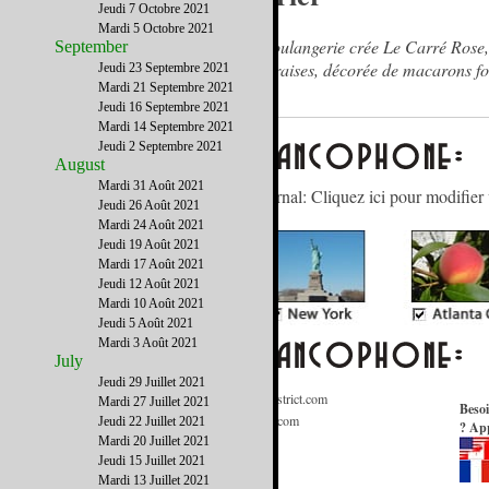
Jeudi 7 Octobre 2021
Mardi 5 Octobre 2021
La boulangerie crée Le Carré Rose,
September
aux fraises, décorée de macarons f
Jeudi 23 Septembre 2021
Mardi 21 Septembre 2021
Jeudi 16 Septembre 2021
Mardi 14 Septembre 2021
Jeudi 2 Septembre 2021
August
Mardi 31 Août 2021
Gérez votre abonnement à notre journal: Cliquez ici pour modifier 
Jeudi 26 Août 2021
Mardi 24 Août 2021
Jeudi 19 Août 2021
Mardi 17 Août 2021
Jeudi 12 Août 2021
Mardi 10 Août 2021
Jeudi 5 Août 2021
Mardi 3 Août 2021
July
Jeudi 29 Juillet 2021
Informations Générales
:
Contact@FrenchDistrict.com
Mardi 27 Juillet 2021
Besoi
Publicité / Médias
:
Publicite@FrenchDistrict.com
Jeudi 22 Juillet 2021
? App
Annuaire
:
Annuaire@FrenchDistrict.com
Mardi 20 Juillet 2021
Jeudi 15 Juillet 2021
Rédaction
:
Redaction@FrenchDistrict.com
Mardi 13 Juillet 2021
Webmaster
:
Webmaster@FrenchDistrict.com