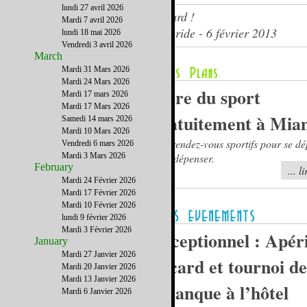
lundi 27 avril 2026
Du sport, de l'amour... et du Ricard !
Mardi 7 avril 2026
Le journal du French District Floride - 6 février 2013
lundi 18 mai 2026
Vendredi 3 avril 2026
March
Mardi 31 Mars 2026
Mardi 24 Mars 2026
Faire du sport
Mardi 17 mars 2026
Mardi 17 Mars 2026
gratuitement à Mia
Samedi 14 mars 2026
Mardi 10 Mars 2026
Des rendez-vous sportifs pour se d
Vendredi 6 mars 2026
Mardi 3 Mars 2026
sans dépenser.
February
... l
Mardi 24 Février 2026
Mardi 17 Février 2026
Mardi 10 Février 2026
lundi 9 février 2026
Mardi 3 Février 2026
Exceptionnel : Apéri
January
Mardi 27 Janvier 2026
Ricard et tournoi de
Mardi 20 Janvier 2026
Mardi 13 Janvier 2026
pétanque à l’hôtel
Mardi 6 Janvier 2026