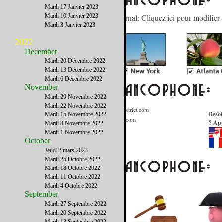
Mardi 17 Janvier 2023
Gérez votre abonnement à notre journal: Cliquez ici pour modifier 
Mardi 10 Janvier 2023
Mardi 3 Janvier 2023
2022
December
Mardi 20 Décembre 2022
Mardi 13 Décembre 2022
Mardi 6 Décembre 2022
November
Mardi 29 Novembre 2022
Mardi 22 Novembre 2022
Informations Générales
:
Contact@FrenchDistrict.com
Besoi
Mardi 15 Novembre 2022
Publicité / Médias
:
Publicite@FrenchDistrict.com
? App
Mardi 8 Novembre 2022
Annuaire
:
Annuaire@FrenchDistrict.com
Mardi 1 Novembre 2022
Rédaction
:
Redaction@FrenchDistrict.com
October
Webmaster
:
Webmaster@FrenchDistrict.com
Jeudi 2 mars 2023
Mardi 25 Octobre 2022
Mardi 18 Octobre 2022
Mardi 11 Octobre 2022
Mardi 4 Octobre 2022
September
Mardi 27 Septembre 2022
Mardi 20 Septembre 2022
Mardi 13 Septembre 2022