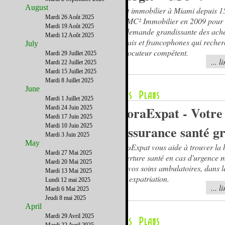
August
Agent immobilier à Miami depuis 15 
Mardi 26 Août 2025
créé MC² Immobilier en 2009 pour
Mardi 19 Août 2025
à la demande grandissante des ach
Mardi 12 Août 2025
français et francophones qui reche
July
interlocuteur compétent.
Mardi 29 Juillet 2025
... l
Mardi 22 Juillet 2025
Mardi 15 Juillet 2025
Mardi 8 Juillet 2025
June
Mardi 1 Juillet 2025
AgoraExpat - Votre 
Mardi 24 Juin 2025
Mardi 17 Juin 2025
Mardi 10 Juin 2025
d'assurance santé gr
Mardi 3 Juin 2025
May
AgoraExpat vous aide à trouver la
Mardi 27 Mai 2025
couverture santé en cas d'urgence m
Mardi 20 Mai 2025
pour vos soins ambulatoires, dans l
Mardi 13 Mai 2025
votre expatriation.
Lundi 12 mai 2025
... l
Mardi 6 Mai 2025
Jeudi 8 mai 2025
April
Mardi 29 Avril 2025