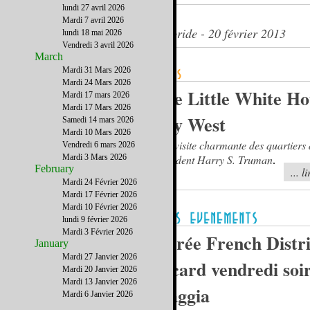
lundi 27 avril 2026
La Maison Blanche de Floride
Mardi 7 avril 2026
Le journal du French District Floride - 20 février 2013
lundi 18 mai 2026
Vendredi 3 avril 2026
March
Mardi 31 Mars 2026
Mardi 24 Mars 2026
The Little White Ho
Mardi 17 mars 2026
Mardi 17 Mars 2026
Key West
Samedi 14 mars 2026
Mardi 10 Mars 2026
Une visite charmante des quartiers 
Vendredi 6 mars 2026
Mardi 3 Mars 2026
Président Harry S. Truman
.
February
... l
Mardi 24 Février 2026
Mardi 17 Février 2026
Mardi 10 Février 2026
lundi 9 février 2026
Mardi 3 Février 2026
Soirée French Distri
January
Mardi 27 Janvier 2026
Ricard vendredi soi
Mardi 20 Janvier 2026
Mardi 13 Janvier 2026
Piaggia
Mardi 6 Janvier 2026