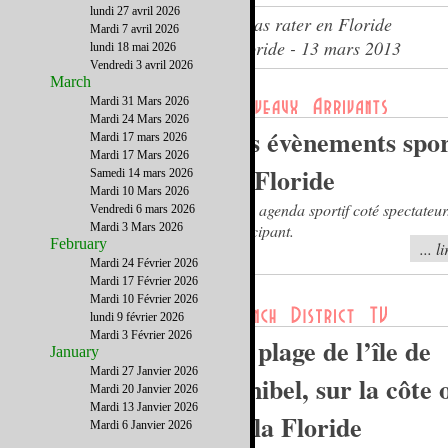
lundi 27 avril 2026
Les compétitions sportives à ne pas rater en Floride
Mardi 7 avril 2026
Le journal du French District Floride - 13 mars 2013
lundi 18 mai 2026
Vendredi 3 avril 2026
March
Mardi 31 Mars 2026
Mardi 24 Mars 2026
Les évènements spor
Mardi 17 mars 2026
Mardi 17 Mars 2026
en Floride
Samedi 14 mars 2026
Mardi 10 Mars 2026
Votre agenda sportif coté spectateur
Vendredi 6 mars 2026
Mardi 3 Mars 2026
participant.
February
... l
Mardi 24 Février 2026
Mardi 17 Février 2026
Mardi 10 Février 2026
lundi 9 février 2026
Mardi 3 Février 2026
La plage de l’île de
January
Mardi 27 Janvier 2026
Sanibel, sur la côte 
Mardi 20 Janvier 2026
Mardi 13 Janvier 2026
de la Floride
Mardi 6 Janvier 2026