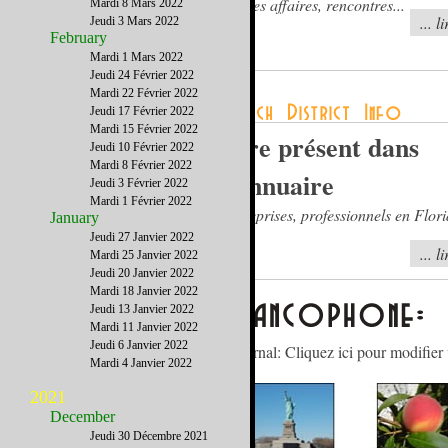
bonnes affaires, rencontres...
Mardi 8 Mars 2022
... l
Jeudi 3 Mars 2022
February
Mardi 1 Mars 2022
Jeudi 24 Février 2022
Mardi 22 Février 2022
Jeudi 17 Février 2022
Mardi 15 Février 2022
Etre présent dans
Jeudi 10 Février 2022
Mardi 8 Février 2022
l'annuaire
Jeudi 3 Février 2022
Mardi 1 Février 2022
Entreprises, professionnels en Flori
January
Jeudi 27 Janvier 2022
... l
Mardi 25 Janvier 2022
Jeudi 20 Janvier 2022
Mardi 18 Janvier 2022
Jeudi 13 Janvier 2022
Mardi 11 Janvier 2022
Jeudi 6 Janvier 2022
Gérez votre abonnement à notre journal: Cliquez ici pour modifier 
Mardi 4 Janvier 2022
2021
December
Jeudi 30 Décembre 2021