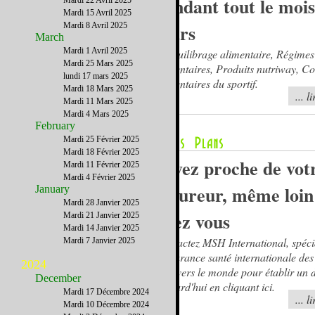
pendant tout le mois
Mardi 22 Avril 2025
Mardi 15 Avril 2025
mars
Mardi 8 Avril 2025
March
Mardi 1 Avril 2025
Rééquilibrage alimentaire, Régimes
Mardi 25 Mars 2025
alimentaires, Produits nutriway, Co
lundi 17 mars 2025
alimentaires du sportif.
Mardi 18 Mars 2025
... l
Mardi 11 Mars 2025
Mardi 4 Mars 2025
February
Mardi 25 Février 2025
Mardi 18 Février 2025
Soyez proche de vot
Mardi 11 Février 2025
Mardi 4 Février 2025
assureur, même loin
January
Mardi 28 Janvier 2025
chez vous
Mardi 21 Janvier 2025
Mardi 14 Janvier 2025
Contactez MSH International, spécia
Mardi 7 Janvier 2025
l'assurance santé internationale des
2024
à travers le monde pour établir un 
December
aujourd'hui en cliquant ici.
Mardi 17 Décembre 2024
... l
Mardi 10 Décembre 2024