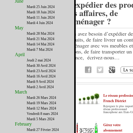
June
d’expédier des pro
Mardi 25 Juin 2024
des affaires, de
Mardi 18 Juin 2024
déménager ?
Mardi 11 Juin 2024
Mardi 4 Juin 2024
May
Vous avez besoin d’expédier de
Mardi 28 Mai 2024
produits, de faire livrer un con
Mardi 21 Mai 2024
déménager avec vos meubles et
Mardi 14 Mai 2024
Mardi 7 Mai 2024
cartons, de faire transporter un
April
urgence, écrivez-nous…
Jeudi 2 mai 2024
Mardi 30 Avril 2024
Mardi 23 Avril 2024
Mardi 16 Avril 2024
Mardi 9 Avril 2024
Mardi 2 Avril 2024
March
Le réseau professio
Mardi 26 Mars 2024
French District
Mardi 19 Mars 2024
Rejoignez le plus import
Le French District est le premier guide sur
Mardi 12 Mars 2024
réseau professionnel
francophone aux Etats-U
internet en Français sur les Etats-Unis. Notre
Vendredi 8 mars 2024
principe : Le meilleur des Etats-Unis par ceux qui
Mardi 5 Mars 2024
February
y vivent.
Gérez votre
Mardi 27 Février 2024
abonnement