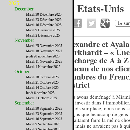
2025
Etre salarié aux Etats-Unis
December
Mardi 30 Décembre 2025
Mardi 23 Décembre 2025
Mardi 16 Décembre 2025
Mardi 9 Décembre 2025
Mardi 2 Décembre 2025
November
Alexandre et Ayala
Mardi 25 Novembre 2025
Burkhardt – « Une
Mardi 18 Novembre 2025
jeudi 20 novembre 2025
en charge de A à Z
Mardi 11 Novembre 2025
chacun de nos clien
Mardi 4 Novembre 2025
October
membres du Frenc
Mardi 28 Octobre 2025
District
Mardi 21 Octobre 2025
Mardi 14 Octobre 2025
lundi 6 octobre 2025
Nous avons déménagé à Miami
Mardi 7 Octobre 2025
pour investir dans l’immobilier.
September
une fois sur place, nous nous
Mardi 30 Septembre 2025
aperçus que beaucoup de gens
Mardi 23 Septembre 2025
souhaitaient faire la même cho
Mardi 16 Septembre 2025
Mardi 9 Septembre 2025
nous mais ne savaient pas à qu
Mardi 2 Septembre 2025