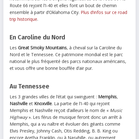
Route 66 rejoint l’I-40 et elles font un bout de chemin
ensemble à partir d’Oklahoma City.
Plus d’infos sur ce road
trip historique
.
En Caroline du Nord
Les
Great Smoky Mountains
, à cheval sur la Caroline du
Nord et le Tennessee. Ce patrimoine mondial est le parc
national le plus fréquenté des parcs nationaux américains,
et vous offre une bonne bouffée d’air pur.
Au Tennessee
Les 3 grandes villes de l’état qui swinguent :
Memphis
,
Nashville
et
Knoxville
. La partie de l’I-40 qui rejoint
Memphis et Nashville reçoit d’ailleurs le nom de «
Music
Highway
». Les férus de musique feront donc un arrêt à
Memphis, qui a vu naître et évoluer des géants comme
Elvis Presley, Johnny Cash, Otis Redding, B. B. King ou
encore Aretha Franklin, ou à Nasvhille, ou autrement