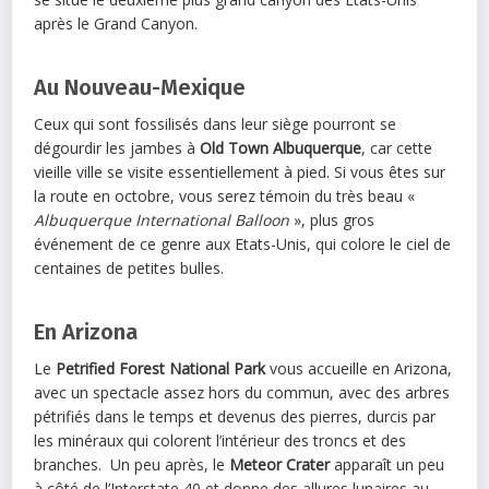
après le Grand Canyon.
Au Nouveau-Mexique
Ceux qui sont fossilisés dans leur siège pourront se
dégourdir les jambes à
Old Town Albuquerque
, car cette
vieille ville se visite essentiellement à pied. Si vous êtes sur
la route en octobre, vous serez témoin du très beau «
Albuquerque International Balloon
», plus gros
événement de ce genre aux Etats-Unis, qui colore le ciel de
centaines de petites bulles.
En Arizona
Le
Petrified Forest National Park
vous accueille en Arizona,
avec un spectacle assez hors du commun, avec des arbres
pétrifiés dans le temps et devenus des pierres, durcis par
les minéraux qui colorent l’intérieur des troncs et des
branches. Un peu après, le
Meteor Crater
apparaît un peu
à côté de l’Interstate 40 et donne des allures lunaires au