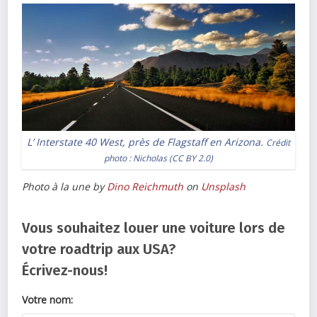
L’ Interstate 40 West, près de Flagstaff en Arizona.
Crédit
photo :
Nicholas
(
CC BY 2.0
)
Photo à la une by
Dino Reichmuth
on
Unsplash
Vous souhaitez louer une voiture lors de
votre roadtrip aux USA?
Écrivez-nous!
Votre nom: