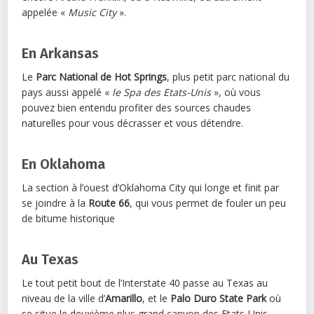
appelée «
Music City
».
En Arkansas
Le
Parc National de Hot Springs
, plus petit parc national du
pays aussi appelé «
le Spa des Etats-Unis
», où vous
pouvez bien entendu profiter des sources chaudes
naturelles pour vous décrasser et vous détendre.
En Oklahoma
La section à l’ouest d’Oklahoma City qui longe et finit par
se joindre à la
Route 66
, qui vous permet de fouler un peu
de bitume historique
Au Texas
Le tout petit bout de l’Interstate 40 passe au Texas au
niveau de la ville d’
Amarillo
, et le
Palo Duro State Park
où
se situe le deuxième plus grand canyon des Etats-Unis