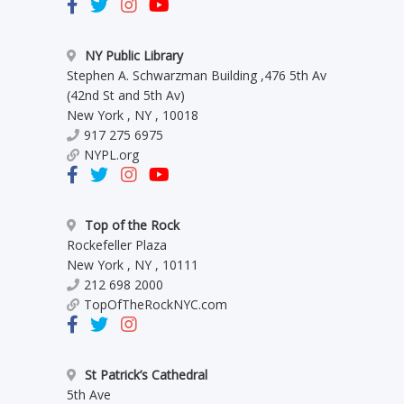
NY Public Library
Stephen A. Schwarzman Building
,
476 5th Av
(42nd St and 5th Av)
New York
,
NY
,
10018
917 275 6975
NYPL.org
Top of the Rock
Rockefeller Plaza
New York
,
NY
,
10111
212 698 2000
TopOfTheRockNYC.com
St Patrick’s Cathedral
5th Ave