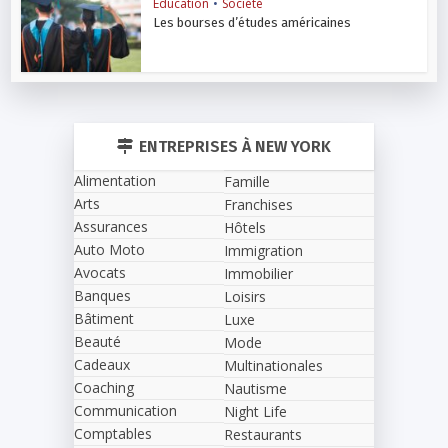
Education
•
Société
Les bourses d’études américaines
ENTREPRISES À NEW YORK
Alimentation
Famille
Arts
Franchises
Assurances
Hôtels
Auto Moto
Immigration
Avocats
Immobilier
Banques
Loisirs
Bâtiment
Luxe
Beauté
Mode
Cadeaux
Multinationales
Coaching
Nautisme
Communication
Night Life
Comptables
Restaurants