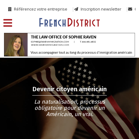
Référencez votre entreprise
Inscription newsletter
Co
Devenir citoyen américain
La naturalisation, processus
obligatoire pour devenir un
Américain, un vrai.