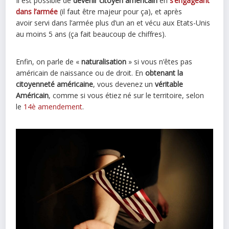
Il est possible de
devenir citoyen américain
en
s’engageant
dans l’armée
(il faut être majeur pour ça), et après
avoir servi dans l’armée plus d’un an et vécu aux Etats-Unis
au moins 5 ans (ça fait beaucoup de chiffres).
Enfin, on parle de «
naturalisation
» si vous n’êtes pas
américain de naissance ou de droit. En
obtenant la
citoyenneté américaine
, vous devenez un
véritable
Américain
, comme si vous étiez né sur le territoire, selon
le
14è amendement
.