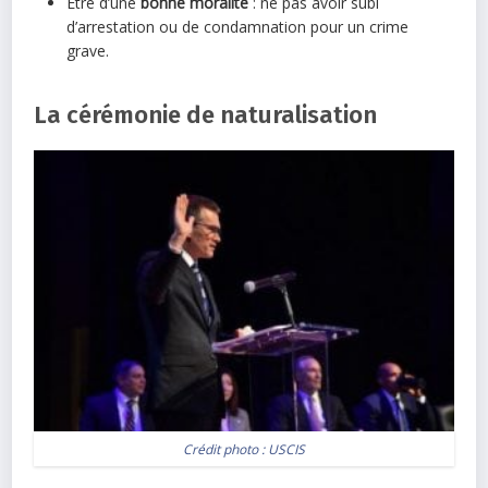
Être d’une
bonne moralité
: ne pas avoir subi
d’arrestation ou de condamnation pour un crime
grave.
La cérémonie de naturalisation
Crédit photo :
USCIS