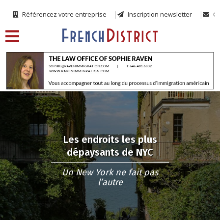
Référencez votre entreprise
Inscription newsletter
Co
Les endroits les plus
dépaysants de NYC
Un New York ne fait pas
l’autre