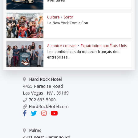
aventures
Culture
•
Sortir
Le New York Comic Con
A contre-courant
•
Expatriation aux États-Unis
Les confidences du médecin français des
entreprises...
Hard Rock Hotel
4455 Paradise Road
Las Vegas
,
NV
,
89169
702 693 5000
HardRockHotel.com
Palms
4321 West Flamingo Rd