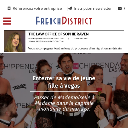
Référencez votre entreprise
Inscription newsletter
Co
Enterrer sa vie de jeune
fille à Vegas
Passer de Mademoiselle à
Madame dans la capitale
mondiale du mariage.