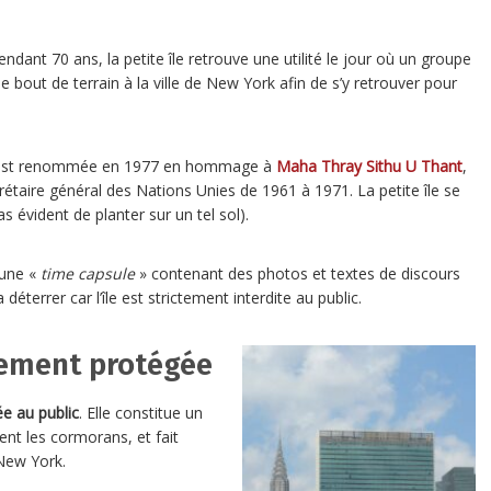
endant 70 ans, la petite île retrouve une utilité le jour où un groupe
bout de terrain à la ville de New York afin de s’y retrouver pour
nd est renommée en 1977 en hommage à
Maha Thray Sithu U Thant
,
taire général des Nations Unies de 1961 à 1971. La petite île se
s évident de planter sur un tel sol).
 une «
time capsule
» contenant des photos et textes de discours
éterrer car l’île est strictement interdite au public.
mement protégée
e au public
. Elle constitue un
nt les cormorans, et fait
 New York.