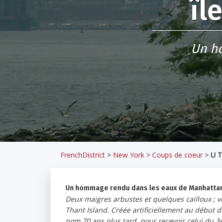
îl
Un h
FrenchDistrict
>
New York
>
Coups de coeur
>
U T
Un hommage rendu dans les eaux de Manhatta
Deux maigres arbustes et quelques cailloux ; voi
Thant Island. Créée artificiellement au début 
nom 70 ans plus tard, pour recevoir celui du 3