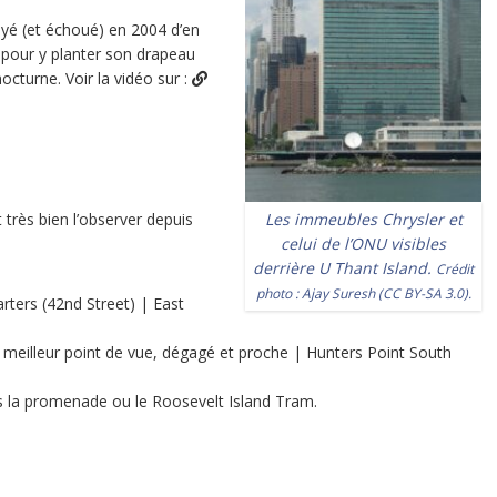
ayé (et échoué) en 2004 d’en
pour y planter son drapeau
turne. Voir la vidéo sur :
Les immeubles Chrysler et
 très bien l’observer depuis
celui de l’ONU visibles
derrière U Thant Island.
Crédit
photo :
Ajay Suresh
(
CC BY-SA 3.0
).
ters (42nd Street) | East
le meilleur point de vue, dégagé et proche | Hunters Point South
is la promenade ou le Roosevelt Island Tram.