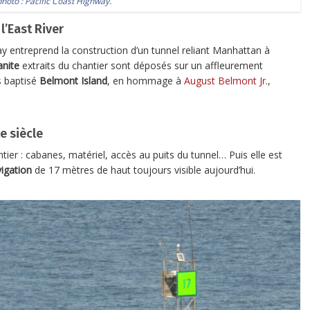
photo :
Pacific Coast Highway
.
l’East River
ay entreprend la construction d’un tunnel reliant Manhattan à
anite
extraits du chantier sont déposés sur un affleurement
rs baptisé
Belmont Island
, en hommage à
August Belmont Jr
.,
e siècle
ntier : cabanes, matériel, accès au puits du tunnel… Puis elle est
igation
de 17 mètres de haut toujours visible aujourd’hui.