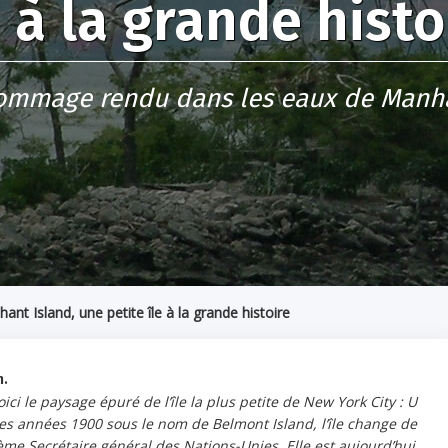
e à la grande histo
ommage rendu dans les eaux de Manha
hant Island, une petite île à la grande histoire
n.
ci le paysage épuré de l’île la plus petite de New York City : U
des années 1900 sous le nom de Belmont Island, l’île change de
ème Secrétaire général des Nations-Unies. Elle est aujourd’hui