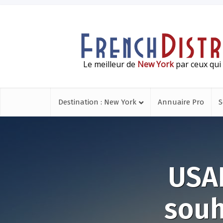
Le meilleur de
New York
par ceux qui 
Destination : New York
Annuaire Pro
S
USAF
souh