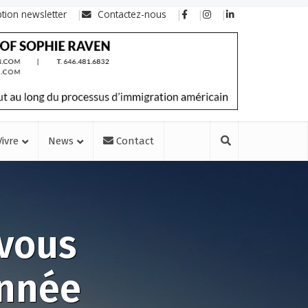
ption newsletter
Contactez-nous
Vivre
News
Contact
 vous
année