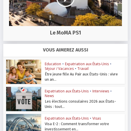
Le MoMA PS1
VOUS AIMEREZ AUSSI
Education
•
Expatriation aux États-Unis
•
Séjour / Vacances
•
Travail
Être jeune fille Au Pair aux États-Unis : vivre
un an...
Expatriation aux États-Unis
•
Interviews
•
News
Les élections consulaires 2026 aux États-
Unis : tout...
Expatriation aux États-Unis
•
Visas
Visa E-2 : Comment transformer votre
investissement en...