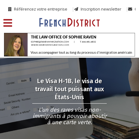
Référencez votre entreprise
Inscription newsletter
Co
Le Visa H-1B, le visa de
travail tout puissant aux
États-Unis
L’un des rares visas non-
immigrants à pouvoir aboutir
à une carte verte.