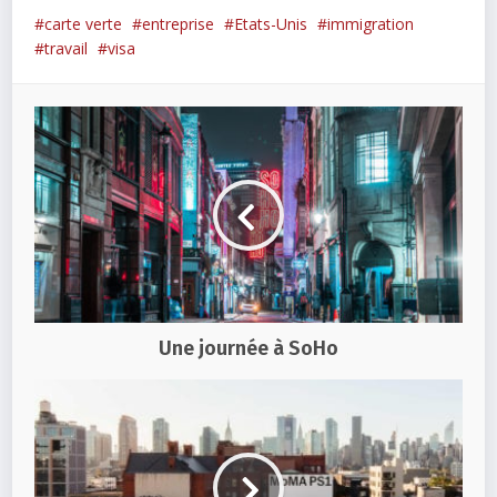
carte verte
entreprise
Etats-Unis
immigration
travail
visa
Une journée à SoHo