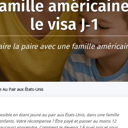
amille américain
le visa J‑1
aire la paire avec une famille américai
le Au Pair aux États-Unis
ossible en étant jeune au pair aux États-Unis, dans une famille
 enfants. Votre récompense ? Être payé et passer au moins 12
beaucoup) apprendre. Comment le devenir ? À quel prix et sous