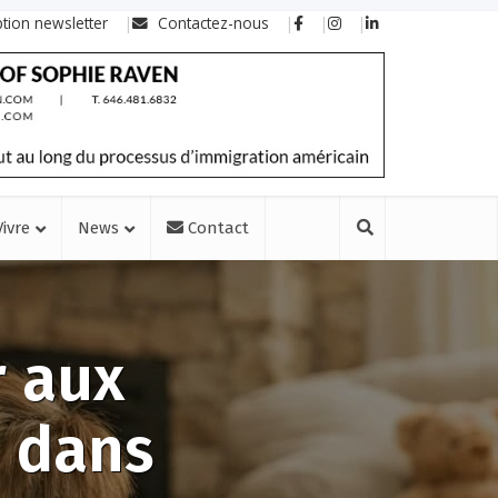
ption newsletter
Contactez-nous
Vivre
News
Contact
r aux
n dans