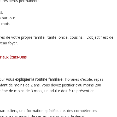
e résidents permanents.
s.
 par jour.
2 mois.
 de votre propre famille : tante, oncle, cousins… L’objectif est de
veau foyer.
r aux États-Unis
pour
vous expliquer la routine familiale
: horaires d’école, repas,
 enfant de moins de 2 ans, vous devez justifier d’au moins 200
bébé de moins de 3 mois, un adulte doit être présent en
particuliers, une formation spécifique et des compétences
ormera clairement de ces exigences avant le départ.