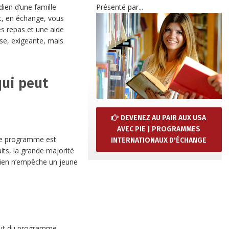
dien d’une famille
Présenté par...
t, en échange, vous
s repas et une aide
nse, exigeante, mais
qui peut
DEVENEZ AU PAIR AUX USA
AVEC PIE | PROGRAMMES
s le programme est
INTERNATIONAUX D'ÉCHANGE
its, la grande majorité
rien n’empêche un jeune
:
but du programme.