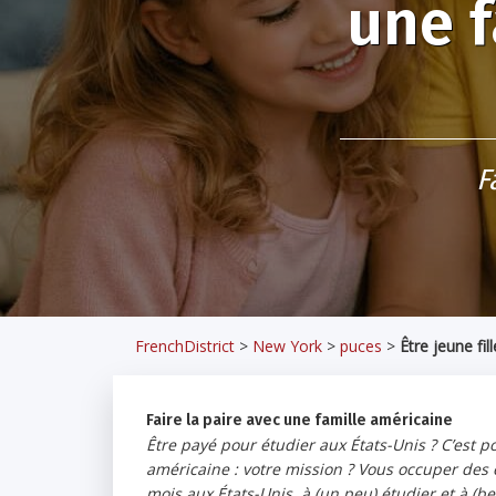
une f
F
FrenchDistrict
>
New York
>
puces
>
Être jeune fil
Faire la paire avec une famille américaine
Être payé pour étudier aux États-Unis ? C’est p
américaine : votre mission ? Vous occuper des
mois aux États-Unis, à (un peu) étudier et à (