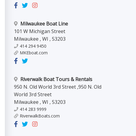
Milwaukee Boat Line
101 W Michigan Street
Milwaukee
,
WI
,
53203
414 294 9450
MKEboat.com
Riverwalk Boat Tours & Rentals
950 N. Old World 3rd Street
,
950 N. Old
World 3rd Street
Milwaukee
,
WI
,
53203
414 283 9999
RiverwalkBoats.com