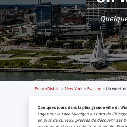
Quelques
FrenchDistrict
>
New York
>
Evasion
>
Un week-en
Quelques jours dans la plus grande ville du Wi
Logée sur le Lake Michigan au nord de Chicago
en plus de curieux, pressés de découvrir ses b
dynamique et son architecture originale. Présenta