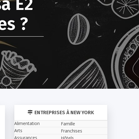
sa E2
es ?
ENTREPRISES À NEW YORK
Alimentation
Famille
Arts
Franchises
Assurances
Hôtels