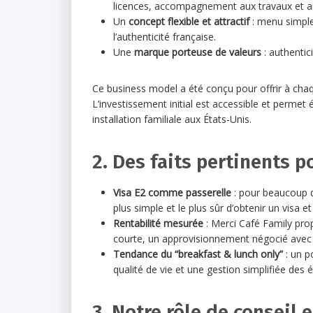
licences, accompagnement aux travaux et am
Un
concept flexible et attractif
: menu simple
l’authenticité française.
Une
marque porteuse de valeurs
: authentici
Ce business model a été conçu pour offrir à chaqu
L’investissement initial est accessible et permet 
installation familiale aux États-Unis.
2. Des faits pertinents p
Visa E2 comme passerelle
: pour beaucoup d
plus simple et le plus sûr d’obtenir un visa et
Rentabilité mesurée
: Merci Café Family pro
courte, un approvisionnement négocié avec d
Tendance du “breakfast & lunch only”
: un p
qualité de vie et une gestion simplifiée des 
3. Notre rôle de conseil