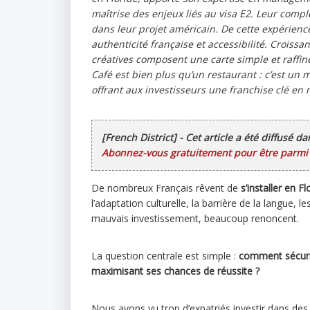
maîtrise des enjeux liés au visa E2. Leur compl
dans leur projet américain. De cette expérience 
authenticité française et accessibilité. Croiss
créatives composent une carte simple et raffin
Café est bien plus qu’un restaurant : c’est un
offrant aux investisseurs une franchise clé en 
[French District] - Cet article a été diffusé d
Abonnez-vous gratuitement pour être parmi l
De nombreux Français rêvent de
s’installer en Fl
l’adaptation culturelle, la barrière de la langue, 
mauvais investissement, beaucoup renoncent.
La question centrale est simple :
comment sécuris
maximisant ses chances de réussite ?
Nous avons vu trop d’expatriés investir dans des