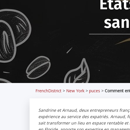
État
san
FrenchDistrict
>
New York
>
puces
>
Comment entre
Sandrine et Arnaud, deux entrepreneurs français
expérience au service des expatriés. Arnaud, fo
sait transformer un lieu en espace rentable et
en Floride, apporte son expertise en manageme