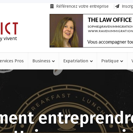
Référencez votre entreprise
Inscri
y vivent
ervices Pros
Business
Expatriation
Pratique
ent entreprendr