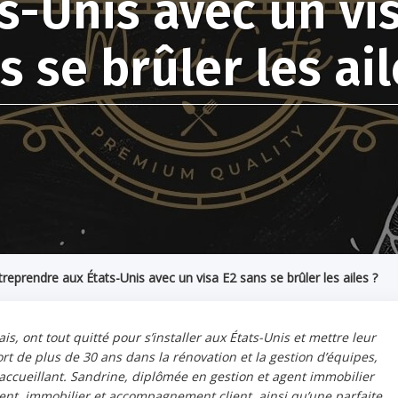
s-Unis avec un vi
s se brûler les ail
prendre aux États-Unis avec un visa E2 sans se brûler les ailes ?
, ont tout quitté pour s’installer aux États-Unis et mettre leur
rt de plus de 30 ans dans la rénovation et la gestion d’équipes,
 accueillant. Sandrine, diplômée en gestion et agent immobilier
nt, immobilier et accompagnement client, ainsi qu’une parfaite