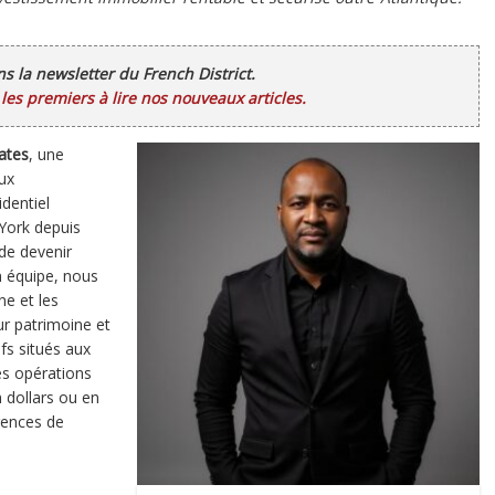
ans la newsletter du French District.
es premiers à lire nos nouveaux articles.
ates
, une
ux
dentiel
 York depuis
 de devenir
n équipe, nous
ne et les
ur patrimoine et
fs situés aux
es opérations
 dollars ou en
rences de