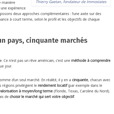
Thierry Gaetan, fondateur de Immostates
de manière
r une expérience
roposons deux approches complémentaires : l’une axée sur des
mance à court terme, selon le profil et les objectifs de chaque
un pays, cinquante marchés
ète. Ce n’est pas un rêve américain, c’est une
méthode à comprendre
e jour.
omme d’un seul marché. En réalité, il y en a
cinquante
, chacun avec
 régions privilégient le
rendement locatif
(par exemple dans le
valorisation à moyen/long terme
(Floride, Texas, Caroline du Nord).
mais de
choisir le marché qui sert votre objectif
.