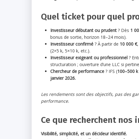
Quel ticket pour quel pro
Investisseur débutant ou prudent
? Dès
1 00
bonus de sortie, horizon 18–24 mois).
Investisseur confirmé
? À partir de
10 000 €
,
(2×5 k, 5×10 k, etc.).
Investisseur exigeant ou professionnel
? En
structuration ; ouverture d’une LLC si pertin
Chercheur de performance
? IFS (
100–500 k
janvier 2026.
Les rendements sont des objectifs, pas des gara
performance.
Ce que recherchent nos i
Visibilité, simplicité, et un décideur identifié.