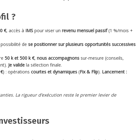
fil ?
0 €
, accès à
IMS
pour viser un
revenu mensuel passif
(1 %/mois +
 possibilité de
se positionner sur plusieurs opportunités successives
tre
50 k et 500 k €
,
nous accompagnons
sur-mesure (conseils,
ent).
Je valide
la sélection finale.
 €
) : opérations
courtes et dynamiques
(
Fix & Flip
).
Lancement :
nties. La rigueur d’exécution reste le premier levier de
nvestisseurs