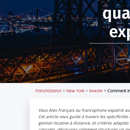
qua
ex
FrenchDistrict
>
New York
>
Investir
>
Comment inv
Vous êtes Français ou francophone expatrié aux
Cet article vous guide à travers les spécificités
gestion locative à distance, et critères adaptés
concrets, découvrez comment structurer un inv