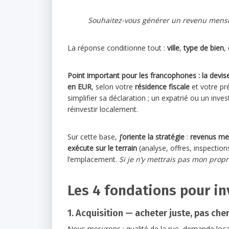
Souhaitez-vous générer un revenu mensue
La réponse conditionne tout :
ville
,
type de bien
,
Point important pour les francophones : la devi
en EUR
, selon votre
résidence fiscale
et votre pr
simplifier sa déclaration ; un expatrié ou un inve
réinvestir localement.
Sur cette base,
j’oriente la stratégie
:
revenus me
exécute sur le terrain
(analyse, offres, inspection
l’emplacement.
Si je n’y mettrais pas mon propr
Les 4 fondations pour in
1. Acquisition — acheter juste, pas che
Nous mesurons : qualité de la rue, demande locati