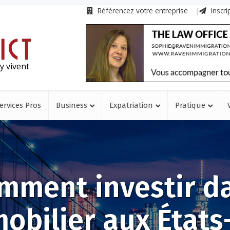
Référencez votre entreprise
Inscri
y vivent
ervices Pros
Business
Expatriation
Pratique
mment investir d
mobilier aux États