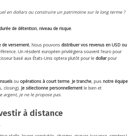
l en dollars ou construire un patrimoine sur le long terme ?
durée de détention
,
niveau de risque
.
se de versement.
Nous pouvons
distribuer vos revenus en USD ou
éférence. Un résident européen privilégiera souvent l’euro pour
stisseur basé aux États-Unis optera plutôt pour le
dollar
pour
nsuels
ou
opérations à court terme
.
Je tranche
, puis
notre équipe
s, closing).
Je sélectionne personnellement
le bien et
e argent, je ne le propose pas.
vestir à distance
r
ve réelle, loyers constatés, charges, risques (vacance, sinistres).