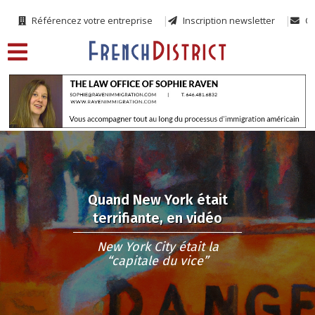
Référencez votre entreprise
Inscription newsletter
Co
Quand New York était
terrifiante, en vidéo
New York City était la
“capitale du vice”