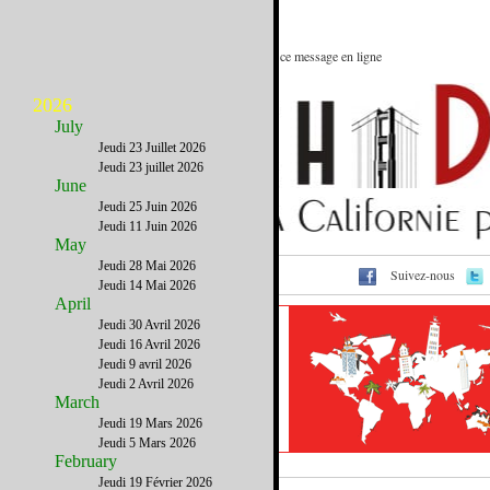
Le meilleur des Etats-Unis : Voir ce message en ligne
2026
July
Jeudi 23 Juillet 2026
Jeudi 23 juillet 2026
June
Jeudi 25 Juin 2026
Jeudi 11 Juin 2026
May
Jeudi 28 Mai 2026
Suivez-nous
Consulter l’annuaire
Jeudi 14 Mai 2026
April
Jeudi 30 Avril 2026
Jeudi 16 Avril 2026
Jeudi 9 avril 2026
Jeudi 2 Avril 2026
March
Jeudi 19 Mars 2026
Jeudi 5 Mars 2026
February
Jeudi 19 Février 2026