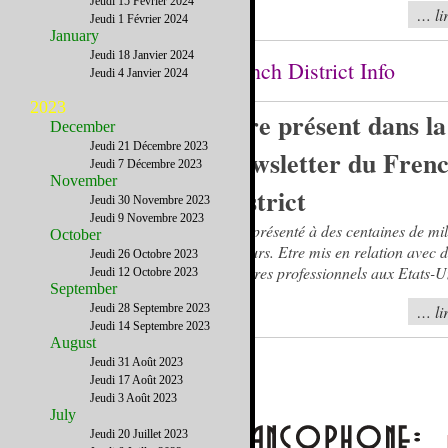
Jeudi 15 Février 2024
… lir
Jeudi 1 Février 2024
January
Jeudi 18 Janvier 2024
French District Info
Jeudi 4 Janvier 2024
2023
Etre présent dans la
December
Jeudi 21 Décembre 2023
Newsletter du Fren
Jeudi 7 Décembre 2023
November
District
Jeudi 30 Novembre 2023
Jeudi 9 Novembre 2023
Etre présenté à des centaines de mil
October
lecteurs. Etre mis en relation avec d
Jeudi 26 Octobre 2023
d’autres professionnels aux Etats-U
Jeudi 12 Octobre 2023
September
Jeudi 28 Septembre 2023
… lir
Jeudi 14 Septembre 2023
August
Jeudi 31 Août 2023
Jeudi 17 Août 2023
Jeudi 3 Août 2023
July
Jeudi 20 Juillet 2023