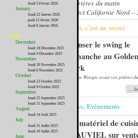
Boogie Woogie avant vos prières du matin
Jeudi 5 Février 2026
January
Le journal du French District Californie Nord – 
Jeudi 22 Janvier 2026
jeudi 12 février 2026
Chut, c’est un secret
Jeudi 8 Janvier 2026
2025
Danser le swing le
December
Jeudi 18 Décembre 2025
dimanche au Golde
Jeudi 4 Décembre 2025
November
Park
Jeudi 20 Novembre 2025
Jeudi 6 Novembre 2025
October
Boogie Woogie avant vos prières du
Jeudi 23 Octobre 2025
Jeudi 9 Octobre 2025
… lir
September
Jeudi 25 Septembre 2025
Jeudi 11 Septembre 2025
News, Evènements
August
Jeudi 14 Août 2025
July
Le matériel de cuisi
Jeudi 31 Juillet 2025
MAUVIEL sur vent
Jeudi 10 Juillet 2025
June