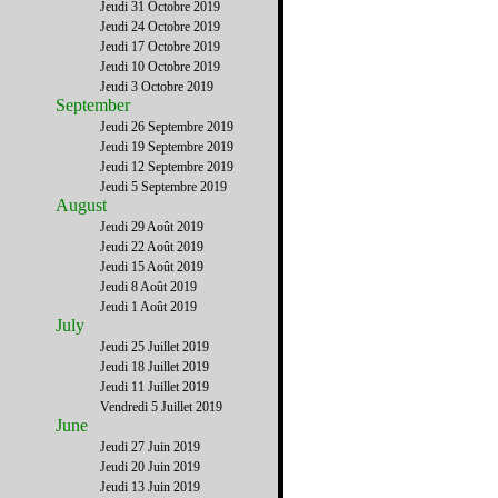
Jeudi 31 Octobre 2019
Jeudi 24 Octobre 2019
Jeudi 17 Octobre 2019
Jeudi 10 Octobre 2019
Jeudi 3 Octobre 2019
September
Jeudi 26 Septembre 2019
Jeudi 19 Septembre 2019
Jeudi 12 Septembre 2019
Jeudi 5 Septembre 2019
August
Jeudi 29 Août 2019
Jeudi 22 Août 2019
Jeudi 15 Août 2019
Jeudi 8 Août 2019
Jeudi 1 Août 2019
July
Jeudi 25 Juillet 2019
Jeudi 18 Juillet 2019
Jeudi 11 Juillet 2019
Vendredi 5 Juillet 2019
June
Jeudi 27 Juin 2019
Jeudi 20 Juin 2019
Jeudi 13 Juin 2019