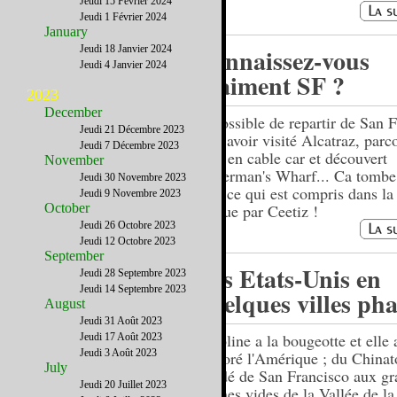
Jeudi 15 Février 2024
Jeudi 1 Février 2024
January
Jeudi 18 Janvier 2024
Connaissez-vous
Jeudi 4 Janvier 2024
vraiment SF ?
2023
December
Impossible de repartir de San 
Jeudi 21 Décembre 2023
sans avoir visité Alcatraz, parc
Jeudi 7 Décembre 2023
ville en cable car et découvert
November
Fisherman's Wharf... Ca tombe
Jeudi 30 Novembre 2023
c'est ce qui est compris dans la
Jeudi 9 Novembre 2023
October
prévue par Ceetiz !
Jeudi 26 Octobre 2023
Jeudi 12 Octobre 2023
September
Les Etats-Unis en
Jeudi 28 Septembre 2023
Jeudi 14 Septembre 2023
quelques villes ph
August
Jeudi 31 Août 2023
Caroline a la bougeotte et elle
Jeudi 17 Août 2023
Jeudi 3 Août 2023
exploré l'Amérique ; du China
July
bondé de San Francisco aux gr
Jeudi 20 Juillet 2023
plaines vides de la Vallée de l