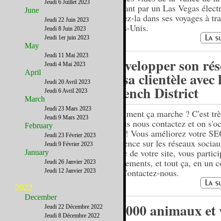
Jeudi 6 Juillet 2023
passant par un Las Vegas élect
June
suivez-la dans ses voyages à tra
Jeudi 22 Juin 2023
Etats-Unis.
Jeudi 8 Juin 2023
Jeudi 1er juin 2023
May
Jeudi 11 Mai 2023
Développer son ré
Jeudi 4 Mai 2023
April
et sa clientèle avec 
Jeudi 20 Avril 2023
French District
Jeudi 6 Avril 2023
March
Jeudi 23 Mars 2023
Comment ça marche ? C'est trè
Jeudi 9 Mars 2023
: vous nous contactez et on s'o
February
tout ! Vous améliorez votre SE
Jeudi 23 Février 2023
présence sur les réseaux sociau
Jeudi 9 Février 2023
trafic de votre site, vous partic
January
événements, et tout ça, en un 
Jeudi 26 Janvier 2023
fil. Contactez-nous.
Jeudi 12 Janvier 2023
2022
December
20,000 animaux et 
Jeudi 22 Décembre 2022
Jeudi 8 Décembre 2022