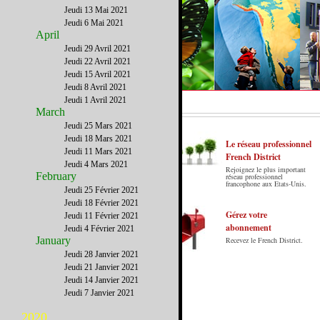
Jeudi 13 Mai 2021
Jeudi 6 Mai 2021
April
Jeudi 29 Avril 2021
Jeudi 22 Avril 2021
Jeudi 15 Avril 2021
Jeudi 8 Avril 2021
Jeudi 1 Avril 2021
March
Jeudi 25 Mars 2021
Jeudi 18 Mars 2021
Le réseau professionnel
Jeudi 11 Mars 2021
French District
Jeudi 4 Mars 2021
Rejoignez le plus important
Le French District est le premier guide sur
February
réseau professionnel
francophone aux Etats-Unis.
internet en Français sur les Etats-Unis.
Jeudi 25 Février 2021
Notre principe : Le meilleur des Etats-Unis
Jeudi 18 Février 2021
par ceux qui y vivent.
Gérez votre
Jeudi 11 Février 2021
abonnement
Jeudi 4 Février 2021
January
Recevez le French District.
Jeudi 28 Janvier 2021
Jeudi 21 Janvier 2021
Jeudi 14 Janvier 2021
Jeudi 7 Janvier 2021
2020