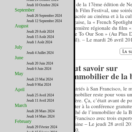
Lors de la 17ème édition de N
Jeudi 10 Octobre 2024
Beach Film Festival, une soiré
September
consacrée au cinéma et à la cul
Jeudi 26 Septembre 2024
française, la « French Spotlight
Jeudi 12 Septembre 2024
August
la première régionale du film 
Jeudi 29 Août 2024
Close To Our Son » (Au Plus 
Jeudi 15 Août 2024
Soleil). – Le mardi 26 avril 20
Jeudi 1 Août 2024
July
Jeudi 4 Juillet 2024
June
Jeudi 20 Juin 2024
Tout savoir sur
Jeudi 6 Juin 2024
l’immobilier de la 
May
Jeudi 23 Mai 2024
Jeudi 9 Mai 2024
Expatriés à San Francisco, le 
April
l’immobilier reste pour vous u
Jeudi 25 Avril 2024
mystère. Ça, c’était avant de p
Jeudi 11 Avril 2024
assister à la conférence gratuite
March
marché de l’immobilier de la B
Jeudi 28 Mars 2024
Jeudi 14 Mars 2024
San Francisco avec trois expert
February
domaine – Le jeudi 28 avril 20
Jeudi 29 Février 2024
17h30.