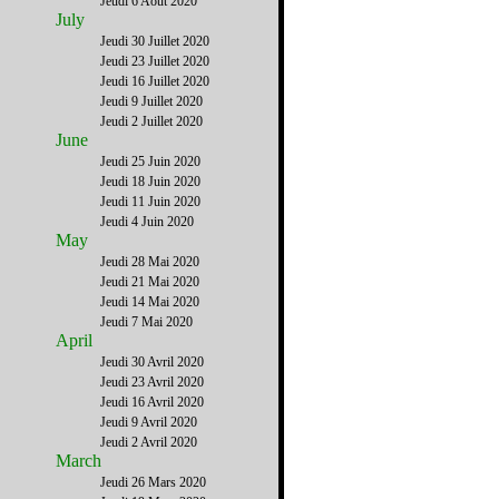
Jeudi 6 Août 2020
July
Jeudi 30 Juillet 2020
Jeudi 23 Juillet 2020
Jeudi 16 Juillet 2020
Jeudi 9 Juillet 2020
Jeudi 2 Juillet 2020
June
Jeudi 25 Juin 2020
Jeudi 18 Juin 2020
Jeudi 11 Juin 2020
Jeudi 4 Juin 2020
May
Jeudi 28 Mai 2020
Jeudi 21 Mai 2020
Jeudi 14 Mai 2020
Jeudi 7 Mai 2020
April
Jeudi 30 Avril 2020
Jeudi 23 Avril 2020
Jeudi 16 Avril 2020
Jeudi 9 Avril 2020
Jeudi 2 Avril 2020
March
Jeudi 26 Mars 2020