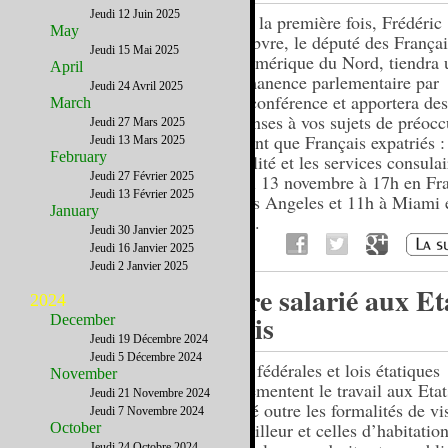
Jeudi 12 Juin 2025
Pour la première fois, Frédéric
May
Lefebvre, le député des Françai
Jeudi 15 Mai 2025
en Amérique du Nord, tiendra 
April
permanence parlementaire par
Jeudi 24 Avril 2025
webconférence et apportera des
March
réponses à vos sujets de préoc
Jeudi 27 Mars 2025
en tant que Français expatriés :
Jeudi 13 Mars 2025
February
fiscalité et les services consula
Jeudi 27 Février 2025
jeudi 13 novembre à 17h en Fr
Jeudi 13 Février 2025
à Los Angeles et 11h à Miami
January
York.
Jeudi 30 Janvier 2025
Jeudi 16 Janvier 2025
Jeudi 2 Janvier 2025
Etre salarié aux Et
2024
Unis
December
Jeudi 19 Décembre 2024
Jeudi 5 Décembre 2024
Lois fédérales et lois étatiques
November
réglementent le travail aux Etat
Jeudi 21 Novembre 2024
passé outre les formalités de vi
Jeudi 7 Novembre 2024
travailleur et celles d’habitatio
October
Jeudi 24 Octobre 2024