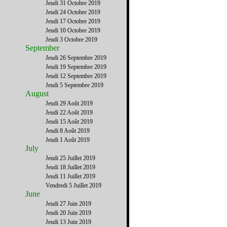
Jeudi 31 Octobre 2019
Jeudi 24 Octobre 2019
Jeudi 17 Octobre 2019
Jeudi 10 Octobre 2019
Jeudi 3 Octobre 2019
September
Jeudi 26 Septembre 2019
Jeudi 19 Septembre 2019
Jeudi 12 Septembre 2019
Jeudi 5 Septembre 2019
August
Jeudi 29 Août 2019
Jeudi 22 Août 2019
Jeudi 15 Août 2019
Jeudi 8 Août 2019
Jeudi 1 Août 2019
July
Jeudi 25 Juillet 2019
Jeudi 18 Juillet 2019
Jeudi 11 Juillet 2019
Vendredi 5 Juillet 2019
June
Jeudi 27 Juin 2019
Jeudi 20 Juin 2019
Jeudi 13 Juin 2019