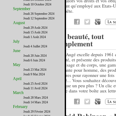
sont alors vos droits et vos obl
Jeudi 10 Octobre 2024
en tant qu’employé aux Etats-U
September
Enquête.
Jeudi 26 Septembre 2024
Jeudi 12 Septembre 2024
August
Jeudi 29 Août 2024
Jeudi 15 Août 2024
La beauté, tout
Jeudi 1 Août 2024
simplement
July
Jeudi 4 Juillet 2024
June
Pier Augé excelle depuis 1961 
Jeudi 20 Juin 2024
beauté, et présente des produits
Jeudi 6 Juin 2024
du visage et du corps, une ga
May
élégante pour homme, des prod
Jeudi 23 Mai 2024
solaires pour rayonner une fois 
Jeudi 9 Mai 2024
April
passé... Vous souhaitez découvr
Jeudi 25 Avril 2024
marque un peu plus ? Un clic et
Jeudi 11 Avril 2024
arrive dans votre boîte aux lettr
March
Jeudi 28 Mars 2024
Jeudi 14 Mars 2024
February
Jeudi 29 Février 2024