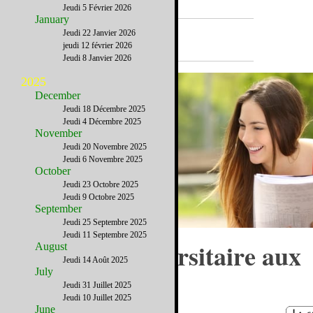
Jeudi 5 Février 2026
January
A la Une
Jeudi 22 Janvier 2026
jeudi 12 février 2026
Jeudi 8 Janvier 2026
2025
December
Jeudi 18 Décembre 2025
Jeudi 4 Décembre 2025
November
Jeudi 20 Novembre 2025
Jeudi 6 Novembre 2025
October
Jeudi 23 Octobre 2025
Jeudi 9 Octobre 2025
September
Jeudi 25 Septembre 2025
Jeudi 11 Septembre 2025
Le cursus universitaire aux
August
Jeudi 14 Août 2025
Etats-Unis
July
Jeudi 31 Juillet 2025
Jeudi 10 Juillet 2025
June