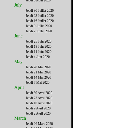
Jeudi 6 Août 2020
July
Jeudi 30 Juillet 2020
Jeudi 23 Juillet 2020
Jeudi 16 Juillet 2020
Jeudi 9 Juillet 2020
Jeudi 2 Juillet 2020
June
Jeudi 25 Juin 2020
Jeudi 18 Juin 2020
Jeudi 11 Juin 2020
Jeudi 4 Juin 2020
May
Jeudi 28 Mai 2020
Jeudi 21 Mai 2020
Jeudi 14 Mai 2020
Jeudi 7 Mai 2020
April
Jeudi 30 Avril 2020
Jeudi 23 Avril 2020
Jeudi 16 Avril 2020
Jeudi 9 Avril 2020
Jeudi 2 Avril 2020
March
Jeudi 26 Mars 2020