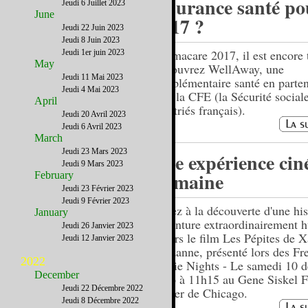
assurance santé po
Jeudi 6 Juillet 2023
June
2017 ?
Jeudi 22 Juin 2023
Jeudi 8 Juin 2023
Obamacare 2017, il est encore 
Jeudi 1er juin 2023
May
Découvrez WellAway, une
Jeudi 11 Mai 2023
complémentaire santé en parten
Jeudi 4 Mai 2023
avec la CFE (la Sécurité social
April
expatriés français).
Jeudi 20 Avril 2023
Jeudi 6 Avril 2023
March
Jeudi 23 Mars 2023
Une expérience cin
Jeudi 9 Mars 2023
humaine
February
Jeudi 23 Février 2023
Jeudi 9 Février 2023
Partez à la découverte d'une his
January
d'aventure extraordinairement 
Jeudi 26 Janvier 2023
travers le film Les Pépites de X
Jeudi 12 Janvier 2023
Lauzanne, présenté lors des Fr
2022
Movie Nights - Le samedi 10 
December
2016 à 11h15 au Gene Siskel 
Jeudi 22 Décembre 2022
Center de Chicago.
Jeudi 8 Décembre 2022