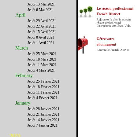
Jeudi 13 Mai 2021
Le réseau professionnel
Jeudi 6 Mai 2021
French District
April
Rejoignez le plus important
Jeudi 29 Avril 2021
Le French District est le premier guide sur
réseau professionnel
francophone aux Etats-Unis.
Jeudi 22 Avril 2021
internet en Français sur les Etats-Unis.
Jeudi 15 Avril 2021
Notre principe : Le meilleur des Etats-Unis
Jeudi 8 Avril 2021
par ceux qui y vivent.
Gérez votre
Jeudi 1 Avril 2021
abonnement
March
Recevez le French District.
Jeudi 25 Mars 2021
Jeudi 18 Mars 2021
Jeudi 11 Mars 2021
Jeudi 4 Mars 2021
February
Jeudi 25 Février 2021
Jeudi 18 Février 2021
Jeudi 11 Février 2021
Jeudi 4 Février 2021
January
Jeudi 28 Janvier 2021
Jeudi 21 Janvier 2021
Jeudi 14 Janvier 2021
Jeudi 7 Janvier 2021
2020