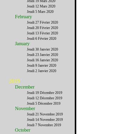
Jeudi 19 Mars 2020
Jeudi 12 Mars 2020
Jeudi 5 Mars 2020
February
Jeudi 27 Février 2020
Jeudi 20 Février 2020
Jeudi 13 Février 2020
Jeudi 6 Février 2020
January
Jeudi 30 Janvier 2020
Jeudi 23 Janvier 2020
Jeudi 16 Janvier 2020
Jeudi 9 Janvier 2020
Jeudi 2 Janvier 2020
2019
December
Jeudi 19 Décembre 2019
Jeudi 12 Décembre 2019
Jeudi 5 Décembre 2019
November
Jeudi 21 Novembre 2019
Jeudi 14 Novembre 2019
Jeudi 7 Novembre 2019
October