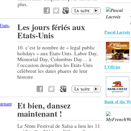
plus.
Les jours fériés aux
Pascal Lacroix
Etats-Unis
10. c’est le nombre de « legal public
holidays » aux Etats-Unis. Labor Day,
Memorial Day, Columbus Day… à
l’occasion desquelles les Etats-Unis
L'Olivier
célèbrent les dates phares de leur
histoire.
Bank of the We
Et bien, dansez
maintenant !
Le 5ème Festival de Salsa a lieu les 11