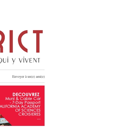
Envoyer à un(e) ami(e)