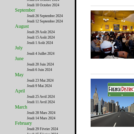
Jeudi 10 Octobre 2024
September
Jeudi 26 Septembre 2024
Jeudi 12 Septembre 2024
August
Jeudi 29 Août 2024
Jeudi 15 Août 2024
Jeudi 1 Août 2024
July
Jeudi 4 Juillet 2024
June
Jeudi 20 Juin 2024
Jeudi 6 Juin 2024
May
Jeudi 23 Mai 2024
Jeudi 9 Mai 2024
April
Jeudi 25 Avril 2024
Jeudi 11 Avril 2024
March
Jeudi 28 Mars 2024
Jeudi 14 Mars 2024
February
Jeudi 29 Février 2024