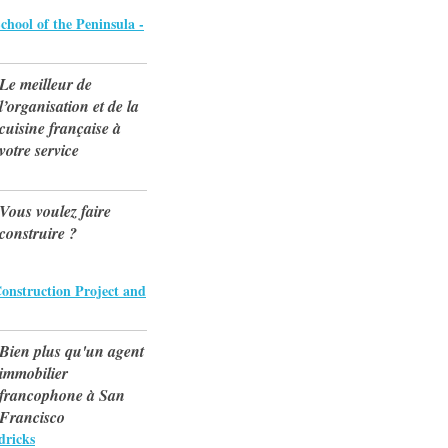
chool of the Peninsula -
Le meilleur de
l’organisation et de la
cuisine française à
votre service
Vous voulez faire
construire ?
nstruction Project and
Bien plus qu'un agent
immobilier
francophone à San
Francisco
dricks