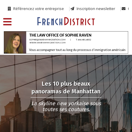
Référencez votre entreprise
Inscription newsletter
Co
Les 10 plus beaux
panoramas de Manhattan
La skyline new yorkaise sous
toutes ses coutures.