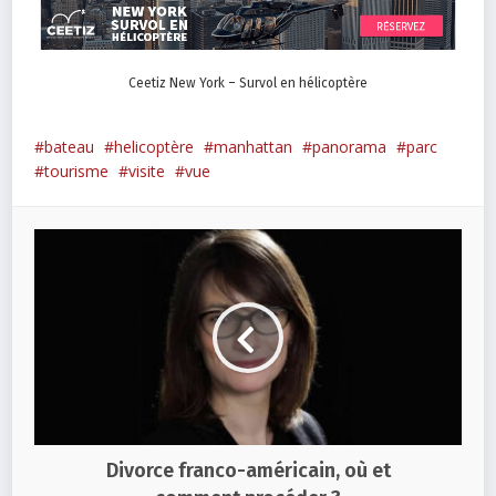
Ceetiz New York – Survol en hélicoptère
bateau
helicoptère
manhattan
panorama
parc
tourisme
visite
vue
Divorce franco-américain, où et