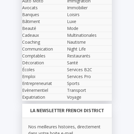
Auto Moto
Immigration
Avocats
Immobilier
Banques
Loisirs
Bâtiment
Luxe
Beauté
Mode
Cadeaux
Multinationales
Coaching
Nautisme
Communication
Night Life
Comptables
Restaurants
Décoration
Santé
Écoles
Services B2C
Emploi
Services Pro
Entrepreneuriat
Sports
Evènementiel
Transport
Expatriation
Voyage
LA NEWSLETTER FRENCH DISTRICT
Nos meilleures histoires, directement
dans votre boite e-mail.