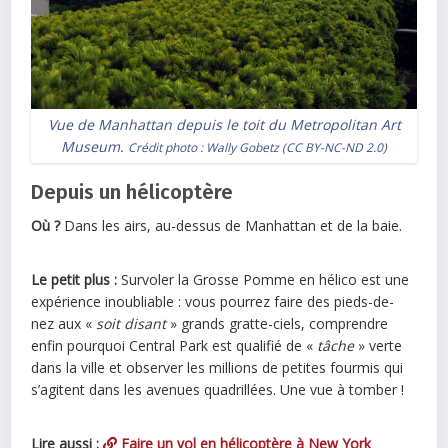
Vue de Manhattan depuis le toit du Metropolitan Art
Museum.
Crédit photo :
Wally Gobetz
(
CC BY-NC-ND 2.0
)
Depuis un hélicoptère
Où ?
Dans les airs, au-dessus de Manhattan et de la baie.
Le petit plus :
Survoler la Grosse Pomme en hélico est une
expérience inoubliable : vous pourrez faire des pieds-de-
nez aux «
soit disant
» grands gratte-ciels, comprendre
enfin pourquoi Central Park est qualifié de «
tâche
» verte
dans la ville et observer les millions de petites fourmis qui
s’agitent dans les avenues quadrillées. Une vue à tomber !
Lire aussi :
Faire un vol en hélicoptère à New York