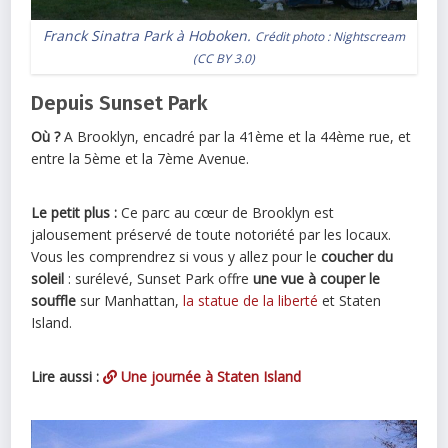
Franck Sinatra Park à Hoboken.
Crédit photo :
Nightscream
(
CC BY 3.0
)
Depuis Sunset Park
Où ?
A Brooklyn, encadré par la 41ème et la 44ème rue, et
entre la 5ème et la 7ème Avenue.
Le petit plus :
Ce parc au cœur de Brooklyn est
jalousement préservé de toute notoriété par les locaux.
Vous les comprendrez si vous y allez pour le
coucher du
soleil
: surélevé, Sunset Park offre
une vue à couper le
souffle
sur Manhattan,
la statue de la liberté
et Staten
Island.
Lire aussi :
Une journée à Staten Island