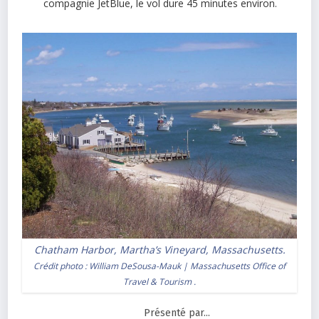
compagnie JetBlue, le vol dure 45 minutes environ.
Chatham Harbor, Martha’s Vineyard, Massachusetts.
Crédit photo :
William DeSousa-Mauk | Massachusetts Office of
Travel & Tourism
.
Présenté par...