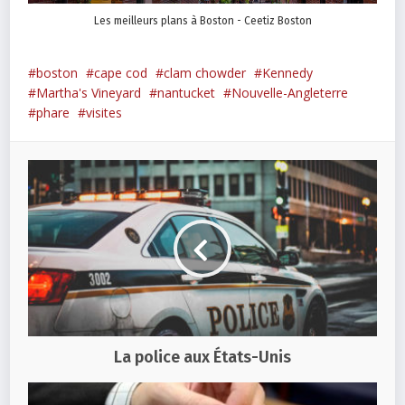
Les meilleurs plans à Boston - Ceetiz Boston
boston
cape cod
clam chowder
Kennedy
Martha's Vineyard
nantucket
Nouvelle-Angleterre
phare
visites
La police aux États-Unis