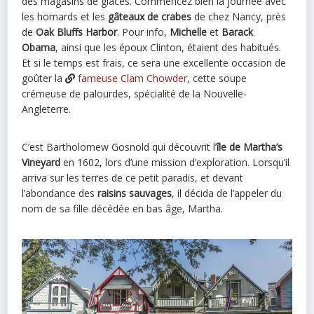
des magasins de glaces. Commencez bien la journée avec
les homards et les
gâteaux de crabes
de chez Nancy, près
de
Oak Bluffs Harbor
. Pour info,
Michelle
et
Barack
Obama
, ainsi que les époux Clinton, étaient des habitués.
Et si le temps est frais, ce sera une excellente occasion de
goûter la
fameuse Clam Chowder
, cette soupe
crémeuse de palourdes, spécialité de la Nouvelle-
Angleterre.
C’est Bartholomew Gosnold qui découvrit l’
île de Martha’s
Vineyard
en 1602, lors d’une mission d’exploration. Lorsqu’il
arriva sur les terres de ce petit paradis, et devant
l’abondance des
raisins sauvages
, il décida de l’appeler du
nom de sa fille décédée en bas âge, Martha.