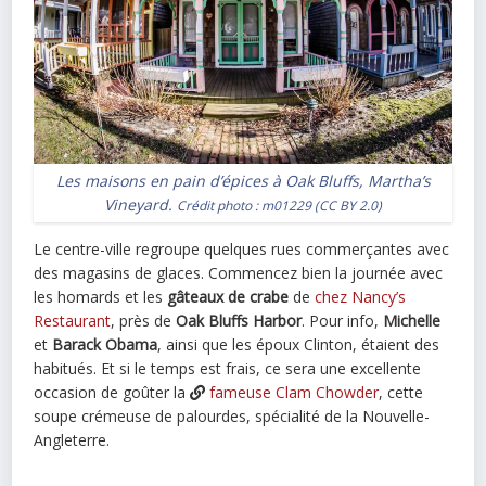
Les maisons en pain d’épices à Oak Bluffs, Martha’s
Vineyard.
Crédit photo :
m01229
(
CC BY 2.0
)
Le centre-ville regroupe quelques rues commerçantes avec
des magasins de glaces. Commencez bien la journée avec
les homards et les
gâteaux de crabe
de
chez Nancy’s
Restaurant
, près de
Oak Bluffs Harbor
. Pour info,
Michelle
et
Barack Obama
, ainsi que les époux Clinton, étaient des
habitués. Et si le temps est frais, ce sera une excellente
occasion de goûter la
fameuse Clam Chowder
, cette
soupe crémeuse de palourdes, spécialité de la Nouvelle-
Angleterre.