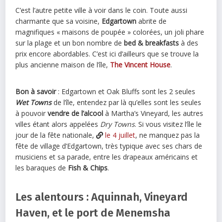
C’est l’autre petite ville à voir dans le coin. Toute aussi
charmante que sa voisine,
Edgartown
abrite de
magnifiques « maisons de poupée » colorées, un joli phare
sur la plage et un bon nombre de
bed & breakfasts
à des
prix encore abordables. C’est ici d’ailleurs que se trouve la
plus ancienne maison de l’île,
The Vincent House
.
Bon à savoir
: Edgartown et Oak Bluffs sont les 2 seules
Wet Towns
de l’île, entendez par là qu’elles sont les seules
à pouvoir
vendre de l’alcool
à Martha’s Vineyard, les autres
villes étant alors appelées
Dry Towns
. Si vous visitez l’île le
jour de la fête nationale,
le 4 juillet
, ne manquez pas la
fête de village d’Edgartown, très typique avec ses chars de
musiciens et sa parade, entre les drapeaux américains et
les baraques de
Fish & Chips
.
Les alentours : Aquinnah, Vineyard
Haven, et le port de Menemsha