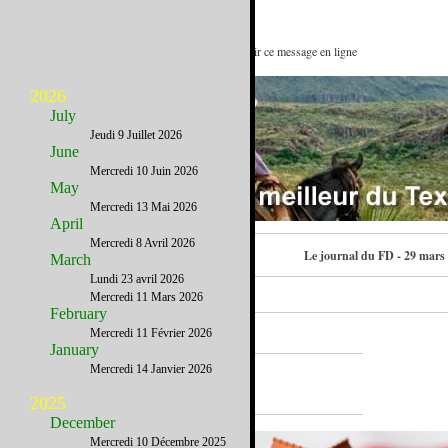
Peut-on tout faire à distance ? : Voir ce message en ligne
2026
July
Jeudi 9 Juillet 2026
June
Mercredi 10 Juin 2026
May
Mercredi 13 Mai 2026
April
Mercredi 8 Avril 2026
Contactez-nous
Le journal du FD - 29 mars
March
Lundi 23 avril 2026
Mercredi 11 Mars 2026
February
Mercredi 11 Février 2026
January
Mercredi 14 Janvier 2026
A la Une
2025
December
Mercredi 10 Décembre 2025