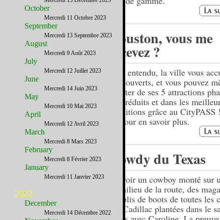
haut de gamme.
Mercredi 13 Décembre 2023
October
Mercredi 11 Octobre 2023
September
Houston, vous me
Mercredi 13 Septembre 2023
August
recevez ?
Mercredi 9 Août 2023
July
Bien entendu, la ville vous accu
Mercredi 12 Juillet 2023
June
bras ouverts, et vous pouvez 
Mercredi 14 Juin 2023
profiter de ses 5 attractions pha
May
prix réduits et dans les meilleu
Mercredi 10 Mai 2023
conditions grâce au CityPASS 
April
ici pour en savoir plus.
Mercredi 12 Avril 2023
March
Mercredi 8 Mars 2023
February
Howdy du Texas
Mercredi 8 Février 2023
January
Mercredi 11 Janvier 2023
Où voir un cowboy monté sur 
au milieu de la route, des maga
2022
remplis de boots de toutes les 
December
des Cadillac plantées dans le s
Mercredi 14 Décembre 2022
Texas avec Caroline. La preuve