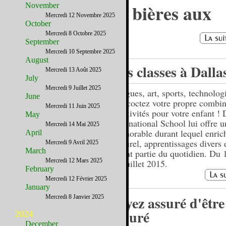
Un panaché des bières aux
November
Mercredi 12 Novembre 2025
Etats-Unis
October
Mercredi 8 Octobre 2025
September
Mercredi 10 Septembre 2025
August
Des classes à Dalla
Mercredi 13 Août 2025
July
Mercredi 9 Juillet 2025
Langues, art, sports, technolo
June
Concoctez votre propre combin
Mercredi 11 Juin 2025
d’activités pour votre enfant ! 
May
International School lui offre u
Mercredi 14 Mai 2025
mémorable durant lequel enric
April
culturel, apprentissages divers e
Mercredi 9 Avril 2025
March
feront partie du quotidien. Du 
Mercredi 12 Mars 2025
24 juillet 2015.
February
Mercredi 12 Février 2025
January
Soyez assuré d'être
Mercredi 8 Janvier 2025
assuré
2024
December