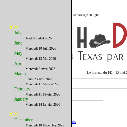
Le meilleur des Etats-Unis : Voir ce message en ligne
2026
July
Jeudi 9 Juillet 2026
June
Mercredi 10 Juin 2026
May
Mercredi 13 Mai 2026
April
Mercredi 8 Avril 2026
Consulter l’annuaire
Le journal du FD - 13 mai 
March
Lundi 23 avril 2026
Mercredi 11 Mars 2026
February
Mercredi 11 Février 2026
January
A la Une
Mercredi 14 Janvier 2026
2025
December
Mercredi 10 Décembre 2025