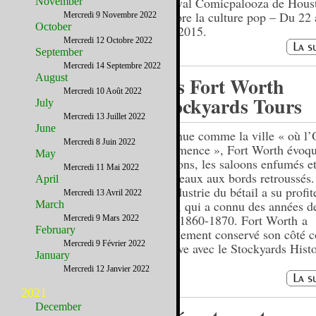
festival Comicpalooza de Hous
November
célèbre la culture pop – Du 22
Mercredi 9 Novembre 2022
October
mai 2015.
Mercredi 12 Octobre 2022
September
Mercredi 14 Septembre 2022
August
Les Fort Worth
Mercredi 10 Août 2022
Stockyards Tours
July
Mercredi 13 Juillet 2022
June
Connue comme la ville « où l’
Mercredi 8 Juin 2022
commence », Fort Worth évoqu
May
éperons, les saloons enfumés et
Mercredi 11 Mai 2022
chapeaux aux bords retroussés.
April
L’industrie du bétail a su profit
Mercredi 13 Avril 2022
ville, qui a connu des années d
March
vers 1860-1870. Fort Worth a
Mercredi 9 Mars 2022
February
pleinement conservé son côté c
Mercredi 9 Février 2022
preuve avec le Stockyards Histo
January
Mercredi 12 Janvier 2022
2021
December