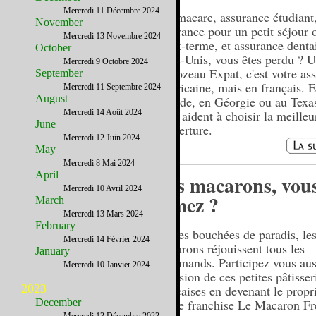
Mercredi 11 Décembre 2024
Obamacare, assurance étudiant
November
assurance pour un petit séjour 
Mercredi 13 Novembre 2024
court-terme, et assurance denta
October
Etats-Unis, vous êtes perdu ? 
Mercredi 9 Octobre 2024
Marozeau Expat, c'est votre as
September
américaine, mais en français. 
Mercredi 11 Septembre 2024
August
Floride, en Géorgie ou au Texas
Mercredi 14 Août 2024
vous aident à choisir la meilleu
June
couverture.
Mercredi 12 Juin 2024
May
Mercredi 8 Mai 2024
April
Les macarons, vou
Mercredi 10 Avril 2024
aimez ?
March
Mercredi 13 Mars 2024
February
Petites bouchées de paradis, le
Mercredi 14 Février 2024
macarons réjouissent tous les
January
gourmands. Participez vous auss
Mercredi 10 Janvier 2024
diffusion de ces petites pâtisser
2023
françaises en devenant le propri
December
d’une franchise Le Macaron F