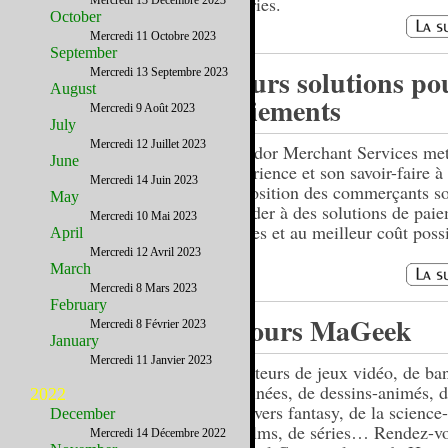
Pastries.
Mercredi 13 Décembre 2023
October
Mercredi 11 Octobre 2023
September
Leurs solutions po
Mercredi 13 Septembre 2023
August
paiements
Mercredi 9 Août 2023
July
Mercredi 12 Juillet 2023
Navidor Merchant Services me
June
expérience et son savoir-faire à 
Mercredi 14 Juin 2023
disposition des commerçants so
May
accéder à des solutions de pai
Mercredi 10 Mai 2023
fiables et au meilleur coût poss
April
Mercredi 12 Avril 2023
March
Mercredi 8 Mars 2023
February
4 jours MaGeek
Mercredi 8 Février 2023
January
Mercredi 11 Janvier 2023
Amateurs de jeux vidéo, de ba
dessinées, de dessins-animés, 
2022
l’univers fantasy, de la science
December
de films, de séries… Rendez-v
Mercredi 14 Décembre 2022