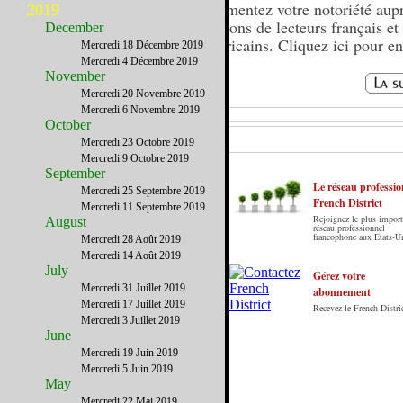
Augmentez votre notoriété aup
2019
millions de lecteurs français et
December
américains. Cliquez ici pour en
Mercredi 18 Décembre 2019
plus.
Mercredi 4 Décembre 2019
November
Mercredi 20 Novembre 2019
Mercredi 6 Novembre 2019
October
Mercredi 23 Octobre 2019
Mercredi 9 Octobre 2019
September
Le réseau professio
Mercredi 25 Septembre 2019
French District
Mercredi 11 Septembre 2019
Rejoignez le plus import
August
Le French District est le premier guide sur
réseau professionnel
francophone aux Etats-U
Mercredi 28 Août 2019
internet en Français sur les Etats-Unis. Notre
Mercredi 14 Août 2019
principe : Le meilleur des Etats-Unis par ceux qui
July
y vivent.
Gérez votre
Mercredi 31 Juillet 2019
abonnement
Mercredi 17 Juillet 2019
Recevez le French Distric
Mercredi 3 Juillet 2019
June
Mercredi 19 Juin 2019
Mercredi 5 Juin 2019
May
Mercredi 22 Mai 2019