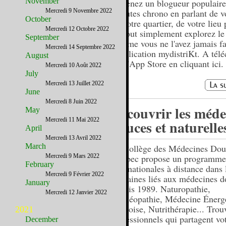
November
Devenez un blogueur populaire
Mercredi 9 Novembre 2022
minutes chrono en parlant de vo
October
de votre quartier, de votre lieu 
Mercredi 12 Octobre 2022
ou tout simplement explorez l
September
comme vous ne l'avez jamais fa
Mercredi 14 Septembre 2022
l'application mydistriKt. A tél
August
sur l'App Store en cliquant ici.
Mercredi 10 Août 2022
July
Mercredi 13 Juillet 2022
June
Mercredi 8 Juin 2022
Découvrir les méde
May
Mercredi 11 Mai 2022
douces et naturelle
April
Mercredi 13 Avril 2022
March
Le Collège des Médecines Dou
Mercredi 9 Mars 2022
Québec propose un programme
February
internationales à distance dans 
Mercredi 9 Février 2022
domaines liés aux médecines d
January
depuis 1989. Naturopathie,
Mercredi 12 Janvier 2022
Homéopathie, Médecine Énerg
Chinoise, Nutrithérapie... Trou
2021
professionnels qui partagent vo
December