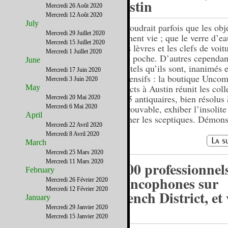
Austin
Mercredi 26 Août 2020
Mercredi 12 Août 2020
July
On voudrait parfois que les obj
Mercredi 29 Juillet 2020
prennent vie ; que le verre d’e
Mercredi 15 Juillet 2020
à vos lèvres et les clefs de voit
Mercredi 1 Juillet 2020
votre poche. D’autres cependan
June
bien tels qu’ils sont, inanimés e
Mercredi 17 Juin 2020
inoffensifs : la boutique Unc
Mercredi 3 Juin 2020
Objects à Austin réunit les coll
May
de 25 antiquaires, bien résolus 
Mercredi 20 Mai 2020
Mercredi 6 Mai 2020
l’introuvable, exhiber l’insolite
April
étonner les sceptiques. Démons
Mercredi 22 Avril 2020
Mercredi 8 Avril 2020
March
Mercredi 25 Mars 2020
Mercredi 11 Mars 2020
1200 professionnel
February
francophones sur
Mercredi 26 Février 2020
Mercredi 12 Février 2020
French District, et
January
?
Mercredi 29 Janvier 2020
Mercredi 15 Janvier 2020