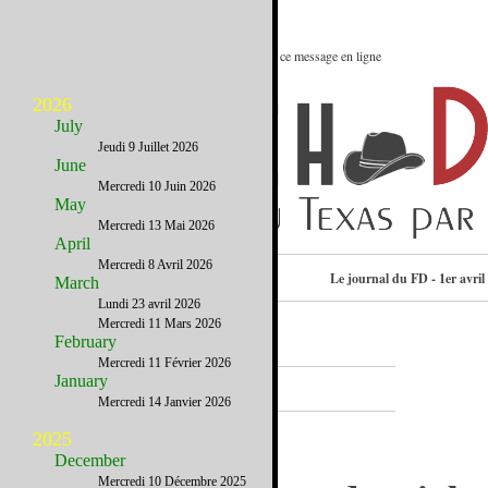
Le meilleur des Etats-Unis : Voir ce message en ligne
2026
July
Jeudi 9 Juillet 2026
June
Mercredi 10 Juin 2026
May
Mercredi 13 Mai 2026
April
Mercredi 8 Avril 2026
Consulter l’annuaire
Le journal du FD - 1er avril
March
Lundi 23 avril 2026
Mercredi 11 Mars 2026
February
Mercredi 11 Février 2026
A la Une
January
Mercredi 14 Janvier 2026
2025
December
Mercredi 10 Décembre 2025