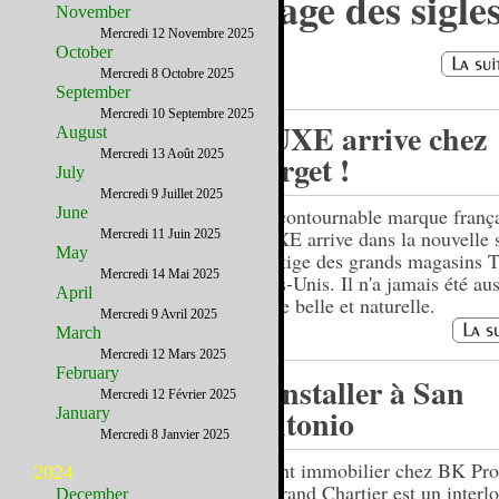
Décoder le langage des sigle
November
Mercredi 12 Novembre 2025
October
Mercredi 8 Octobre 2025
September
Mercredi 10 Septembre 2025
NUXE arrive chez
August
Mercredi 13 Août 2025
Target !
July
Mercredi 9 Juillet 2025
June
L'incontournable marque franç
NUXE arrive dans la nouvelle 
Mercredi 11 Juin 2025
May
Prestige des grands magasins T
Mercredi 14 Mai 2025
Etats-Unis. Il n'a jamais été aus
April
d'être belle et naturelle.
Mercredi 9 Avril 2025
March
Mercredi 12 Mars 2025
February
S'installer à San
Mercredi 12 Février 2025
Antonio
January
Mercredi 8 Janvier 2025
Agent immobilier chez BK Prop
2024
Bertrand Chartier est un interl
December