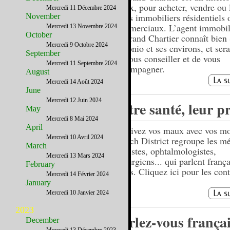
choix, pour acheter, vendre ou 
Mercredi 11 Décembre 2024
biens immobiliers résidentiels 
November
commerciaux. L’agent immobil
Mercredi 13 Novembre 2024
October
Bertrand Chartier connaît bien
Mercredi 9 Octobre 2024
Antonio et ses environs, et se
September
de vous conseiller et de vous
Mercredi 11 Septembre 2024
accompagner.
August
Mercredi 14 Août 2024
June
Mercredi 12 Juin 2024
Votre santé, leur pr
May
Mercredi 8 Mai 2024
April
Décrivez vos maux avec vos mot
Mercredi 10 Avril 2024
French District regroupe les m
March
dentistes, ophtalmologistes,
Mercredi 13 Mars 2024
chirurgiens... qui parlent franç
February
Texas. Cliquez ici pour les cont
Mercredi 14 Février 2024
January
Mercredi 10 Janvier 2024
2023
Parlez-vous françai
December