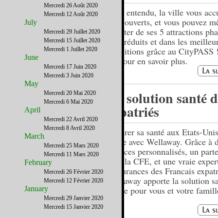
Mercredi 26 Août 2020
Bien entendu, la ville vous accu
Mercredi 12 Août 2020
bras ouverts, et vous pouvez 
July
profiter de ses 5 attractions pha
Mercredi 29 Juillet 2020
prix réduits et dans les meilleu
Mercredi 15 Juillet 2020
conditions grâce au CityPASS 
Mercredi 1 Juillet 2020
June
ici pour en savoir plus.
Mercredi 17 Juin 2020
Mercredi 3 Juin 2020
May
La solution santé d
Mercredi 20 Mai 2020
Mercredi 6 Mai 2020
expatriés
April
Mercredi 22 Avril 2020
Mercredi 8 Avril 2020
Assurer sa santé aux Etats-Unis,
March
facile avec Wellaway. Grâce à 
Mercredi 25 Mars 2020
services personnalisés, un parte
Mercredi 11 Mars 2020
avec la CFE, et une vraie exper
February
l'assurances des Francais expatr
Mercredi 26 Février 2020
Wellaway apporte la solution s
Mercredi 12 Février 2020
January
idéale pour vous et votre famill
Mercredi 29 Janvier 2020
Mercredi 15 Janvier 2020