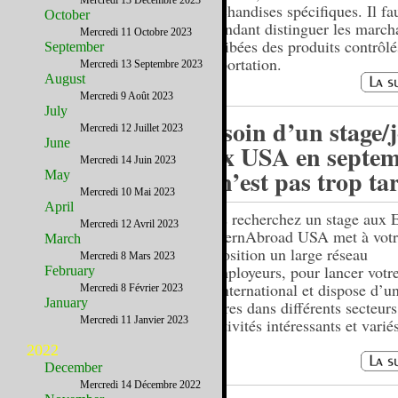
Mercredi 13 Décembre 2023
marchandises spécifiques. Il fa
October
cependant distinguer les march
Mercredi 11 Octobre 2023
prohibées des produits contrôlé
September
l’exportation.
Mercredi 13 Septembre 2023
August
Mercredi 9 Août 2023
July
Besoin d’un stage/
Mercredi 12 Juillet 2023
June
aux USA en septem
Mercredi 14 Juin 2023
Il n’est pas trop ta
May
Mercredi 10 Mai 2023
April
Vous recherchez un stage aux E
Mercredi 12 Avril 2023
? InternAbroad USA met à vot
March
disposition un large réseau
Mercredi 8 Mars 2023
d’employeurs, pour lancer votre
February
à l’international et dispose d’u
Mercredi 8 Février 2023
January
d'offres dans différents secteurs
Mercredi 11 Janvier 2023
d’activités intéressants et varié
2022
December
Mercredi 14 Décembre 2022