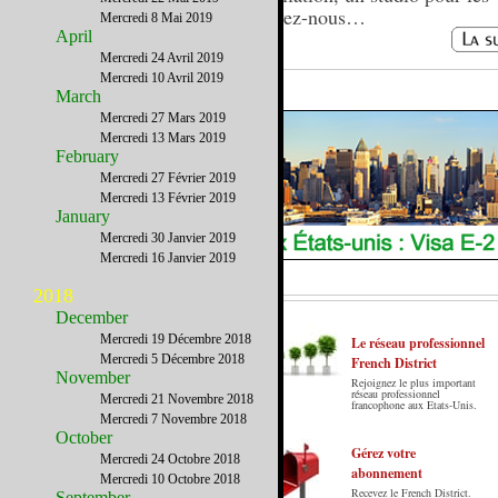
écrivez-nous…
Mercredi 8 Mai 2019
April
Mercredi 24 Avril 2019
Mercredi 10 Avril 2019
March
Mercredi 27 Mars 2019
Mercredi 13 Mars 2019
February
Mercredi 27 Février 2019
Mercredi 13 Février 2019
January
Mercredi 30 Janvier 2019
Mercredi 16 Janvier 2019
2018
December
Mercredi 19 Décembre 2018
Le réseau professionnel
Mercredi 5 Décembre 2018
French District
November
Rejoignez le plus important
Le French District est le premier guide sur
réseau professionnel
Mercredi 21 Novembre 2018
francophone aux Etats-Unis.
internet en Français sur les Etats-Unis.
Mercredi 7 Novembre 2018
Notre principe : Le meilleur des Etats-Unis
October
par ceux qui y vivent.
Gérez votre
Mercredi 24 Octobre 2018
abonnement
Mercredi 10 Octobre 2018
Recevez le French District.
September