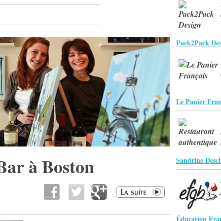
Pack2Pack Des
Le Panier Fran
Bar à Boston
Sandrine Desc
Éducation Fran