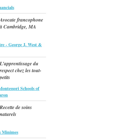
ancials
Avocate francophone
à Cambridge, MA
re - George J. West &
L’apprentissage du
respect chez les tout-
petits
Montessori Schools of
aron
Recette de soins
naturels
s Minimes