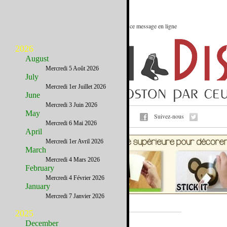
Le meilleur des Etats-Unis : Voir ce message en ligne
2026
August
Mercredi 5 Août 2026
July
Mercredi 1er Juillet 2026
June
Mercredi 3 Juin 2026
May
Suivez-nous
Contactez-nous
Mercredi 6 Mai 2026
April
Mercredi 1er Avril 2026
March
Mercredi 4 Mars 2026
February
Mercredi 4 Février 2026
January
Mercredi 7 Janvier 2026
2025
A la Une
December