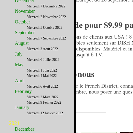
December
2014.
Mercredi 7 Décembre 2022
November
Mercredi 2 Novembre 2022
TV5 Monde pour $9.99 pa
October
Mercredi 5 Octobre 2022
September
Plus de 14 millions de clients aux USA ! 8
Mercredi 7 Septembre 2022
française disponibles seulement sur DISH 
August
promotionnelles disponibles. Matériel et ins
Mercredi 3 Août 2022
partout aux US jusqu’à 6 TV.
July
Mercredi 6 Juillet 2022
May
Contactez-nous
Mercredi 1 Juin 2022
Mercredi 4 Mai 2022
April
En savoir plus sur le French District, conn
Mercredi 6 Avril 2022
pour devenir membre, nous poser une quest
February
Mercredi 2 Mars 2022
Mercredi 9 Février 2022
January
Mercredi 12 Janvier 2022
Bonnes adresses
2021
December