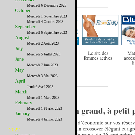
Bonnes adresses
Mercredi 6 Décembre 2023
October
Mercredi 1 Novembre 2023
Mercredi 4 Octobre 2023
September
Mercredi 6 Septembre 2023
August
Mercredi 2 Août 2023
July
Charcuterie
Devenir mince et
Le site des
Mat
Mercredi 5 Juillet 2023
française
le rester ?
femmes actives
acces
June
artisanale
li
Mercredi 7 Juin 2023
May
Mercredi 3 Mai 2023
April
Jeudi 6 Avril 2023
News, Evènements
March
Mercredi 1 Mars 2023
February
Voyagez en grand, à petit 
Mercredi 1 Février 2023
January
Mercredi 4 Janvier 2023
Profitez de 150$ d’économie sur vos réserv
Scenic XMOD, un crossover élégant et agré
2022
Offre valable en Europe, du 26 septembre 