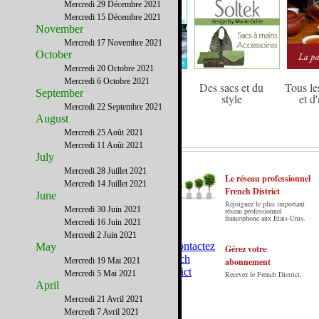
Mercredi 29 Décembre 2021
Mercredi 15 Décembre 2021
November
Mercredi 17 Novembre 2021
October
Mercredi 20 Octobre 2021
Mercredi 6 Octobre 2021
La tv française
Pour des fêtes et
Des sacs et du
Tous les
September
sans frontière
anniversaires
style
et d'
Mercredi 22 Septembre 2021
inoubliables
August
Mercredi 25 Août 2021
Mercredi 11 Août 2021
July
Mercredi 28 Juillet 2021
Le réseau professionnel
Mercredi 14 Juillet 2021
French District
June
Rejoignez le plus important
Le French District est le premier guide sur
Mercredi 30 Juin 2021
réseau professionnel
francophone aux Etats-Unis.
internet en Français sur les Etats-Unis.
Mercredi 16 Juin 2021
Notre principe : Le meilleur des Etats-Unis
Mercredi 2 Juin 2021
May
par ceux qui y vivent.
Gérez votre
Mercredi 19 Mai 2021
abonnement
Mercredi 5 Mai 2021
Recevez le French District.
April
Mercredi 21 Avril 2021
Mercredi 7 Avril 2021