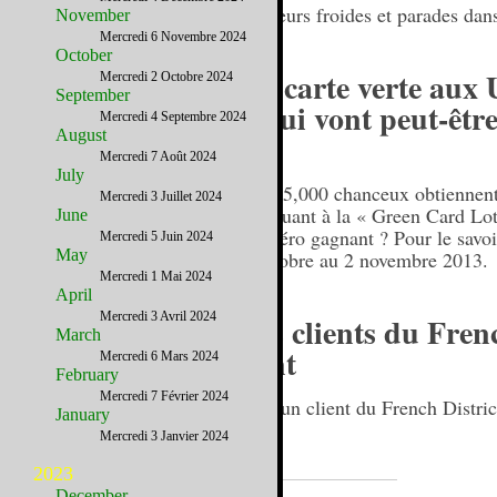
Soirées gore, sueurs froides et parades da
November
Mercredi 6 Novembre 2024
October
La loterie carte verte aux
Mercredi 2 Octobre 2024
September
minutes qui vont peut-êtr
Mercredi 4 Septembre 2024
August
votre vie
Mercredi 7 Août 2024
July
Chaque année, 55,000 chanceux obtiennent 
Mercredi 3 Juillet 2024
américaine en jouant à la « Green Card Lot
June
le prochain numéro gagnant ? Pour le savoir
Mercredi 5 Juin 2024
May
jouez du 1er octobre au 2 novembre 2013.
Mercredi 1 Mai 2024
April
Mercredi 3 Avril 2024
Quand les clients du Frenc
March
témoignent
Mercredi 6 Mars 2024
February
Mercredi 7 Février 2024
Bonjour, je suis un client du French District
January
Mercredi 3 Janvier 2024
2023
December