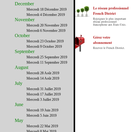
December
Le réseau professionnel
Mercredi 18 Décembre 2019
French District
Mercredi 4 Décembre 2019
Rejoignez le plus important
November
Le French District est le premier guide sur
réseau professionnel
francophone aux Etats-Unis.
Mercredi 20 Novembre 2019
internet en Français sur les Etats-Unis.
Mercredi 6 Novembre 2019
Notre principe : Le meilleur des Etats-Unis
October
par ceux qui y vivent.
Gérez votre
Mercredi 23 Octobre 2019
abonnement
Mercredi 9 Octobre 2019
Recevez le French District.
September
Mercredi 25 Septembre 2019
Mercredi 11 Septembre 2019
August
Mercredi 28 Août 2019
Mercredi 14 Août 2019
July
Mercredi 31 Juillet 2019
Mercredi 17 Juillet 2019
Mercredi 3 Juillet 2019
June
Mercredi 19 Juin 2019
Mercredi 5 Juin 2019
May
Mercredi 22 Mai 2019
Mercredi 8 Mai 2019