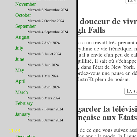
November
Mercredi 6 Novembre 2024
October
La douceur de vivr
Mercredi 2 Octobre 2024
High Falls
September
Mercredi 4 Septembre 2024
August
Sacha a un travail très prenant 
Mercredi 7 Août 2024
son rythme de vie frénétique, 
July
lorsqu'il a envie d'un peu de ca
Mercredi 3 Juillet 2024
June
tranquillité, il sait où s'échapp
Mercredi 5 Juin 2024
Falls, dans l'état de New York.
May
Accordez-vous une pause en d
Mercredi 1 Mai 2024
son distriKt plein de poésie.
April
Mercredi 3 Avril 2024
March
Mercredi 6 Mars 2024
February
Regarder la télévis
Mercredi 7 Février 2024
française aux Etat
January
Mercredi 3 Janvier 2024
Liste de ce que vous suivez as
2023
tous les ans : la mode, la Ligue
December