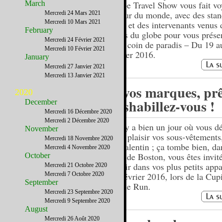
March
Globe Travel Show vous fait vo
autour du monde, avec des stan
Mercredi 24 Mars 2021
Mercredi 10 Mars 2021
expo et des intervenants venus 
February
coins du globe pour vous présen
Mercredi 24 Février 2021
petit coin de paradis – Du 19 a
Mercredi 10 Février 2021
février 2016.
January
Mercredi 27 Janvier 2021
Mercredi 13 Janvier 2021
A vos marques, prê
2020
déshabillez-vous !
December
Mercredi 16 Décembre 2020
Mercredi 2 Décembre 2020
S’il y a bien un jour où vous d
November
avec plaisir vos sous-vêtements,
Mercredi 18 Novembre 2020
St Valentin ; ça tombe bien, da
Mercredi 4 Novembre 2020
rues de Boston, vous êtes invit
October
courir dans vos plus petits appa
Mercredi 21 Octobre 2020
Mercredi 7 Octobre 2020
20 février 2016, lors de la Cupi
September
Undie Run.
Mercredi 23 Septembre 2020
Mercredi 9 Septembre 2020
August
Mercredi 26 Août 2020