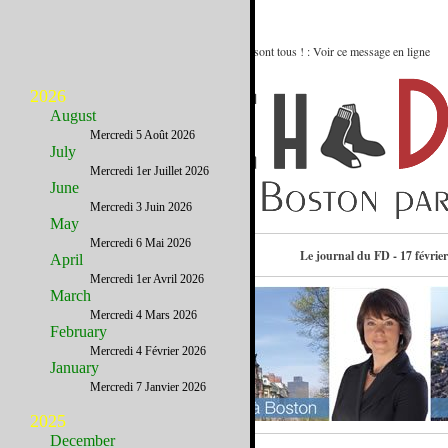
Boston Bruins, Celtics, Red Sox, Patriots… Ils y sont tous ! : Voir ce message en ligne
2026
August
Mercredi 5 Août 2026
July
Mercredi 1er Juillet 2026
June
Mercredi 3 Juin 2026
May
Mercredi 6 Mai 2026
Contactez-nous
Le journal du FD - 17 févrie
April
Mercredi 1er Avril 2026
March
Mercredi 4 Mars 2026
February
Mercredi 4 Février 2026
January
Mercredi 7 Janvier 2026
2025
December