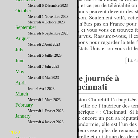
Foot, et ce jeu de téléréalité où
Mercredi 6 Décembre 2023
inconnus peuvent devenir des st
October
chanson. Seulement voilà, cett
Mercredi 1 Novembre 2023
vous n’êtes pas en France pour 
Mercredi 4 Octobre 2023
September
page, et vous vous en trouvez f
Mercredi 6 Septembre 2023
dépourvus. Rassurez-vous, il ex
August
solutions pour regarder la télé 
Mercredi 2 Août 2023
aux Etats-Unis et on vous dit le
July
Mercredi 5 Juillet 2023
June
Mercredi 7 Juin 2023
May
Une journée à
Mercredi 3 Mai 2023
April
Cincinnati
Jeudi 6 Avril 2023
March
Winston Churchill l’a baptisée 
Mercredi 1 Mars 2023
belle ville de l’intérieur des ter
February
d’Amérique » : Cincinnati. Si la
Mercredi 1 Février 2023
January
traine encore un peu sa réputat
Mercredi 4 Janvier 2023
cité endormie, elle est l’un des
meilleurs exemples de renaissa
2022
culturelle et artistique des dern