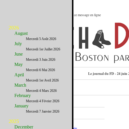
Le meilleur des Etats-Unis : Voir ce message en ligne
2026
August
Mercredi 5 Août 2026
July
Mercredi 1er Juillet 2026
June
Mercredi 3 Juin 2026
May
Mercredi 6 Mai 2026
Consulter l’annuaire
Le journal du FD - 24 juin 
April
Mercredi 1er Avril 2026
March
Mercredi 4 Mars 2026
February
Mercredi 4 Février 2026
January
A la Une
Mercredi 7 Janvier 2026
2025
December