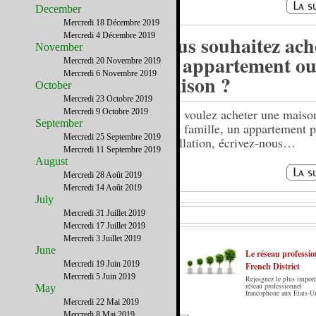
December
Mercredi 18 Décembre 2019
Mercredi 4 Décembre 2019
Vous souhaitez ach
November
un appartement ou
Mercredi 20 Novembre 2019
Mercredi 6 Novembre 2019
maison ?
October
Mercredi 23 Octobre 2019
Vous voulez acheter une maiso
Mercredi 9 Octobre 2019
September
votre famille, un appartement p
Mercredi 25 Septembre 2019
installation, écrivez-nous…
Mercredi 11 Septembre 2019
August
Mercredi 28 Août 2019
Mercredi 14 Août 2019
July
Mercredi 31 Juillet 2019
Mercredi 17 Juillet 2019
Mercredi 3 Juillet 2019
June
Le réseau professio
Mercredi 19 Juin 2019
French District
Mercredi 5 Juin 2019
Rejoignez le plus import
Le French District est le premier guide sur
réseau professionnel
May
francophone aux Etats-U
internet en Français sur les Etats-Unis. Notre
Mercredi 22 Mai 2019
principe : Le meilleur des Etats-Unis par ceux qui
Mercredi 8 Mai 2019