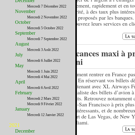
December
facilement, rapidement et en to
Mercredi 7 Décembre 2022
sécurité, à des taux plus intére
November
ceux proposés par les banques.
Mercredi 2 Novembre 2022
October
Découvrez leurs services en cli
Mercredi 5 Octobre 2022
September
Mercredi 7 Septembre 2022
August
Vacances maxi à pr
Mercredi 3 Août 2022
July
mini
Mercredi 6 Juillet 2022
May
Mercredi 1 Juin 2022
Comment rentrer en France pas
Mercredi 4 Mai 2022
été ? En réservant vos billets d
April
maintenant avec XL Airways Fr
Mercredi 6 Avril 2022
spécialiste des billets d’avion à
February
réduits. Retrouvez notamment d
Mercredi 2 Mars 2022
Paris-San Francisco à prix plus
Mercredi 9 Février 2022
January
qu’intéressants, et de nombreux
Mercredi 12 Janvier 2022
départ de Las Vegas, de New Y
de Miami.
2021
December