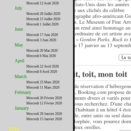
des Etats-Unis dans les années
Mercredi 12 Août 2020
July
grâce aux clichés du célèbre
Mercredi 29 Juillet 2020
photographe afro-américain G
Mercredi 15 Juillet 2020
Parks. Le Museum of Fine Art
Mercredi 1 Juillet 2020
Boston rend ainsi hommage au 
June
extraordinaire de cet artiste av
Mercredi 17 Juin 2020
dans «
Gordon Parks, Back to F
Mercredi 3 Juin 2020
». Du 17 janvier au 13 septem
May
Mercredi 20 Mai 2020
Mercredi 6 Mai 2020
April
Mercredi 22 Avril 2020
Toit, toit, mon toit
Mercredi 8 Avril 2020
March
Mercredi 25 Mars 2020
Site de réservation d’hébergem
Mercredi 11 Mars 2020
ligne, Booking.com propose de
February
logements divers et variés pour
Mercredi 26 Février 2020
que vous recherchez. D'une ch
Mercredi 12 Février 2020
January
chez l'habitant à un hôtel 4 étoi
Mercredi 29 Janvier 2020
couple, entre amis ou seul dans
Mercredi 15 Janvier 2020
de Morphée, vous pourrez dorm
vos deux oreilles.
2019