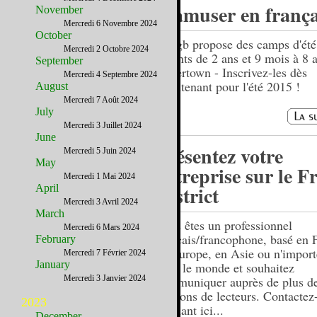
S’amuser en frança
November
Mercredi 6 Novembre 2024
October
L’efgb propose des camps d'été
Mercredi 2 Octobre 2024
enfants de 2 ans et 9 mois à 8 a
September
Watertown - Inscrivez-les dès
Mercredi 4 Septembre 2024
maintenant pour l'été 2015 !
August
Mercredi 7 Août 2024
July
Mercredi 3 Juillet 2024
June
Présentez votre
Mercredi 5 Juin 2024
May
entreprise sur le F
Mercredi 1 Mai 2024
District
April
Mercredi 3 Avril 2024
March
Vous êtes un professionnel
Mercredi 6 Mars 2024
français/francophone, basé en 
February
en Europe, en Asie ou n'import
Mercredi 7 Février 2024
January
dans le monde et souhaitez
Mercredi 3 Janvier 2024
communiquer auprès de plus d
millions de lecteurs. Contactez
2023
cliquant ici...
December