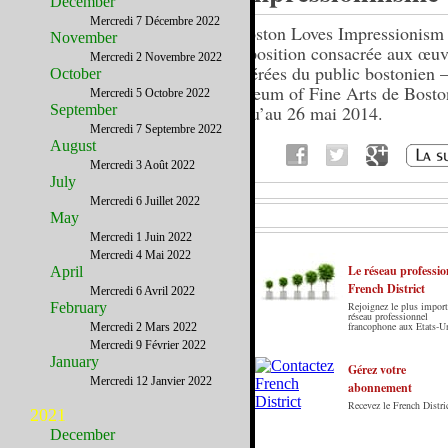
December
Mercredi 7 Décembre 2022
« Boston Loves Impressionism
November
l’exposition consacrée aux œuv
Mercredi 2 Novembre 2022
préférées du public bostonien 
October
Museum of Fine Arts de Bosto
Mercredi 5 Octobre 2022
September
jusqu’au 26 mai 2014.
Mercredi 7 Septembre 2022
August
Mercredi 3 Août 2022
July
Mercredi 6 Juillet 2022
May
Mercredi 1 Juin 2022
Mercredi 4 Mai 2022
Le réseau professio
April
French District
Mercredi 6 Avril 2022
February
Rejoignez le plus import
Le French District est le premier guide sur
réseau professionnel
francophone aux Etats-U
Mercredi 2 Mars 2022
internet en Français sur les Etats-Unis. Notre
Mercredi 9 Février 2022
principe : Le meilleur des Etats-Unis par ceux qui
January
y vivent.
Gérez votre
Mercredi 12 Janvier 2022
abonnement
Recevez le French Distric
2021
December