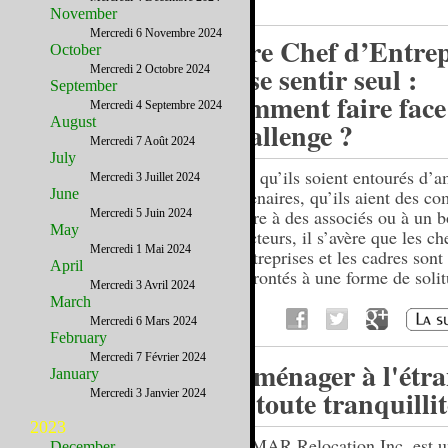
November
Mercredi 6 Novembre 2024
Etre Chef d’Entrep
October
et se sentir seul :
Mercredi 2 Octobre 2024
September
comment faire face
Mercredi 4 Septembre 2024
August
challenge ?
Mercredi 7 Août 2024
July
Bien qu’ils soient entourés d’a
Mercredi 3 Juillet 2024
June
partenaires, qu’ils aient des co
rendre à des associés ou à un 
Mercredi 5 Juin 2024
May
directeurs, il s’avère que les ch
Mercredi 1 Mai 2024
d’entreprises et les cadres sont
April
confrontés à une forme de solit
Mercredi 3 Avril 2024
March
Mercredi 6 Mars 2024
February
Mercredi 7 Février 2024
Déménager à l'étr
January
en toute tranquillit
Mercredi 3 Janvier 2024
2023
BRIMAR Relocation Inc. est u
December