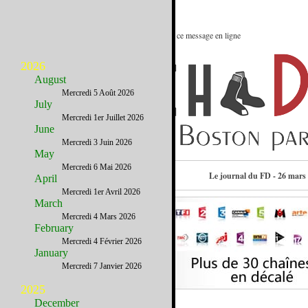
Le meilleur des Etats-Unis : Voir ce message en ligne
2026
August
Mercredi 5 Août 2026
July
Mercredi 1er Juillet 2026
June
Mercredi 3 Juin 2026
May
Mercredi 6 Mai 2026
Consulter l’annuaire
Le journal du FD - 26 mars
April
Mercredi 1er Avril 2026
March
Mercredi 4 Mars 2026
February
Mercredi 4 Février 2026
January
Mercredi 7 Janvier 2026
2025
December