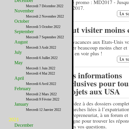
December
Code promo : MD2017 - Jusqu
Mercredi 7 Décembre 2022
mai 2017.
November
Mercredi 2 Novembre 2022
October
Tout visiter moins 
Mercredi 5 Octobre 2022
September
Mercredi 7 Septembre 2022
Vos vacances aux Etats-Unis v
August
coûter beaucoup moins cher et
Mercredi 3 Août 2022
July
allez en voir plus !
Mercredi 6 Juillet 2022
May
Mercredi 1 Juin 2022
Des informations
Mercredi 4 Mai 2022
April
exclusives pour tou
Mercredi 6 Avril 2022
projets aux USA
February
Mercredi 2 Mars 2022
Mercredi 9 Février 2022
Accédez à des dossiers complet
January
démarches liées à l’expatriation
Mercredi 12 Janvier 2022
l'entrepreneuriat, à un forum et
2021
en ligne pour trouver les répon
December
toutes vos questions.