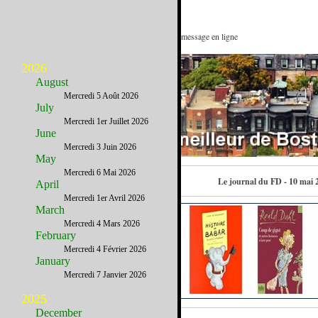
1 visa, 2 possibilités : Voir ce message en ligne
2026
August
Mercredi 5 Août 2026
July
Mercredi 1er Juillet 2026
June
Mercredi 3 Juin 2026
May
Mercredi 6 Mai 2026
Contactez-nous
Le journal du FD - 10 mai 
April
Mercredi 1er Avril 2026
March
Mercredi 4 Mars 2026
February
Mercredi 4 Février 2026
January
Mercredi 7 Janvier 2026
2025
December