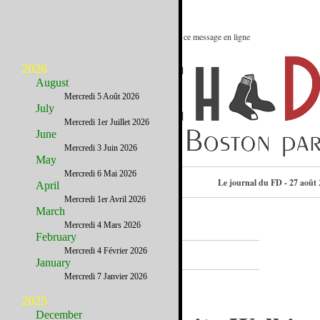
Le meilleur des Etats-Unis : Voir ce message en ligne
2026
August
Mercredi 5 Août 2026
July
Mercredi 1er Juillet 2026
June
Mercredi 3 Juin 2026
May
Mercredi 6 Mai 2026
Consulter l’annuaire
Le journal du FD - 27 août
April
Mercredi 1er Avril 2026
March
Mercredi 4 Mars 2026
February
A la Une
Mercredi 4 Février 2026
January
Mercredi 7 Janvier 2026
2025
December