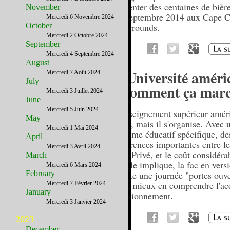
présenter des centaines de bièr
November
28 septembre 2014 aux Cape 
Mercredi 6 Novembre 2024
October
Fairgrounds.
Mercredi 2 Octobre 2024
September
Mercredi 4 Septembre 2024
August
L’Université améri
Mercredi 7 Août 2024
July
– comment ça mar
Mercredi 3 Juillet 2024
June
Mercredi 5 Juin 2024
L'enseignement supérieur améri
May
rêver, mais il s'organise. Avec 
Mercredi 1 Mai 2024
système éducatif spécifique, de
April
différences importantes entre l
Mercredi 3 Avril 2024
et le Privé, et le coût considéra
March
qu'elle implique, la fac en ver
Mercredi 6 Mars 2024
February
mérite une journée "portes ouve
pour mieux en comprendre l'acc
Mercredi 7 Février 2024
January
fonctionnement.
Mercredi 3 Janvier 2024
2023
December