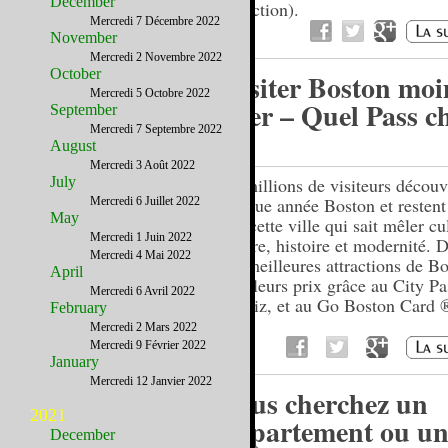
December
réduction).
Mercredi 7 Décembre 2022
November
Mercredi 2 Novembre 2022
October
Visiter Boston moi
Mercredi 5 Octobre 2022
cher – Quel Pass ch
September
Mercredi 7 Septembre 2022
?
August
Mercredi 3 Août 2022
July
12 millions de visiteurs découv
chaque année Boston et resten
Mercredi 6 Juillet 2022
May
par cette ville qui sait mêler cu
Mercredi 1 Juin 2022
nature, histoire et modernité.
Mercredi 4 Mai 2022
les meilleures attractions de B
April
meilleurs prix grâce au City Pa
Mercredi 6 Avril 2022
Ceetiz, et au Go Boston Card 
February
Mercredi 2 Mars 2022
Mercredi 9 Février 2022
January
Mercredi 12 Janvier 2022
Vous cherchez un
2021
appartement ou un
December