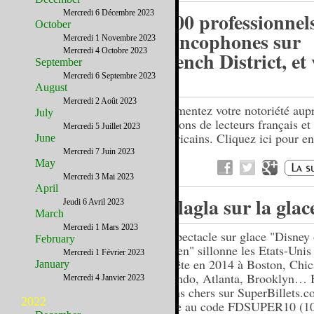
Mercredi 6 Décembre 2023
1200 professionnel
October
francophones sur
Mercredi 1 Novembre 2023
Mercredi 4 Octobre 2023
French District, et
September
?
Mercredi 6 Septembre 2023
August
Mercredi 2 Août 2023
Augmentez votre notoriété aup
July
millions de lecteurs français et
Mercredi 5 Juillet 2023
américains. Cliquez ici pour en
June
plus.
Mercredi 7 Juin 2023
May
Mercredi 3 Mai 2023
April
Aglagla sur la glac
Jeudi 6 Avril 2023
March
Mercredi 1 Mars 2023
Le spectacle sur glace "Disney 
February
Frozen" sillonne les Etats-Unis 
Mercredi 1 Février 2023
s'arrête en 2014 à Boston, Chi
January
Orlando, Atlanta, Brooklyn… B
Mercredi 4 Janvier 2023
moins chers sur SuperBillets.c
2022
grâce au code FDSUPER10 (1