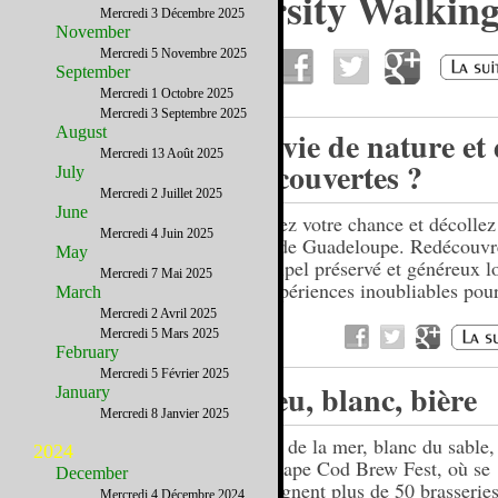
Harvard University Walkin
Mercredi 3 Décembre 2025
Tour
November
Mercredi 5 Novembre 2025
September
Mercredi 1 Octobre 2025
Mercredi 3 Septembre 2025
August
Envie de nature et 
Mercredi 13 Août 2025
découvertes ?
July
Mercredi 2 Juillet 2025
June
Tentez votre chance et décollez 
Mercredi 4 Juin 2025
îles de Guadeloupe. Redécouvr
May
archipel préservé et généreux l
Mercredi 7 Mai 2025
d’expériences inoubliables pour
March
Mercredi 2 Avril 2025
Mercredi 5 Mars 2025
February
Mercredi 5 Février 2025
Bleu, blanc, bière
January
Mercredi 8 Janvier 2025
Bleu de la mer, blanc du sable, 
2024
du Cape Cod Brew Fest, où se
December
rejoignent plus de 50 brasserie
Mercredi 4 Décembre 2024