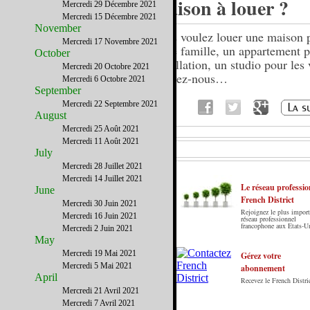
maison à louer ?
Mercredi 29 Décembre 2021
Mercredi 15 Décembre 2021
November
Vous voulez louer une maison 
Mercredi 17 Novembre 2021
votre famille, un appartement p
October
installation, un studio pour les
Mercredi 20 Octobre 2021
écrivez-nous…
Mercredi 6 Octobre 2021
September
Mercredi 22 Septembre 2021
August
Mercredi 25 Août 2021
Mercredi 11 Août 2021
July
Mercredi 28 Juillet 2021
Mercredi 14 Juillet 2021
Le réseau professio
June
French District
Mercredi 30 Juin 2021
Rejoignez le plus import
Mercredi 16 Juin 2021
Le French District est le premier guide sur
réseau professionnel
francophone aux Etats-U
Mercredi 2 Juin 2021
internet en Français sur les Etats-Unis. Notre
May
principe : Le meilleur des Etats-Unis par ceux qui
Mercredi 19 Mai 2021
y vivent.
Gérez votre
Mercredi 5 Mai 2021
abonnement
April
Recevez le French Distric
Mercredi 21 Avril 2021
Mercredi 7 Avril 2021